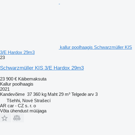
kallur poolhaagis Schwarzmüller KIS
3/E Hardox 29m3
23
Schwarzmüller KIS 3/E Hardox 29m3
23 900 €
Käibemaksuta
Kallur poolhaagis
2021
Kandevõime
37 360 kg
Maht
29 m³
Telgede arv
3
Tšehhi, Nové Strašecí
AR car - CZ s. r. o
Võta ühendust müüjaga