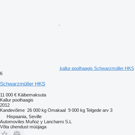
kallur poolhaagis Schwarzmüller HKS
6
Schwarzmüller HKS
11 000 €
Käibemaksuta
Kallur poolhaagis
2012
Kandevõime
26 000 kg
Omakaal
9 000 kg
Telgede arv
3
Hispaania, Seville
Automoviles Muñoz y Lancharro S.L
Võta ühendust müüjaga