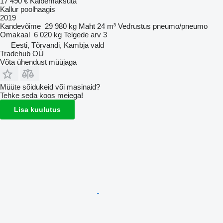
17 490 €
Käibemaksuta
Kallur poolhaagis
2019
Kandevõime
29 980 kg
Maht
24 m³
Vedrustus
pneumo/pneumo
Omakaal
6 020 kg
Telgede arv
3
Eesti, Tõrvandi, Kambja vald
Tradehub OÜ
Võta ühendust müüjaga
Müüte sõidukeid või masinaid?
Tehke seda koos meiega!
Lisa kuulutus