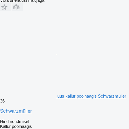
Võta ühendust müüjaga
uus kallur poolhaagis Schwarzmüller
36
Schwarzmüller
Hind nõudmisel
Kallur poolhaagis