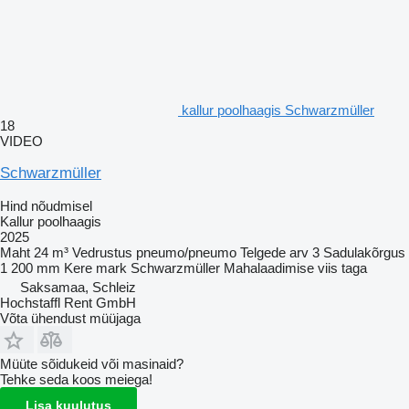
kallur poolhaagis Schwarzmüller
18
VIDEO
Schwarzmüller
Hind nõudmisel
Kallur poolhaagis
2025
Maht
24 m³
Vedrustus
pneumo/pneumo
Telgede arv
3
Sadulakõrgus
1 200 mm
Kere mark
Schwarzmüller
Mahalaadimise viis
taga
Saksamaa, Schleiz
Hochstaffl Rent GmbH
Võta ühendust müüjaga
Müüte sõidukeid või masinaid?
Tehke seda koos meiega!
Lisa kuulutus