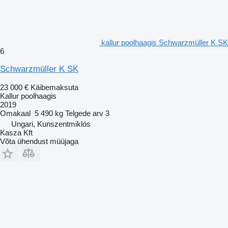
kallur poolhaagis Schwarzmüller K SK
6
Schwarzmüller K SK
23 000 €
Käibemaksuta
Kallur poolhaagis
2019
Omakaal
5 490 kg
Telgede arv
3
Ungari, Kunszentmiklós
Kasza Kft
Võta ühendust müüjaga