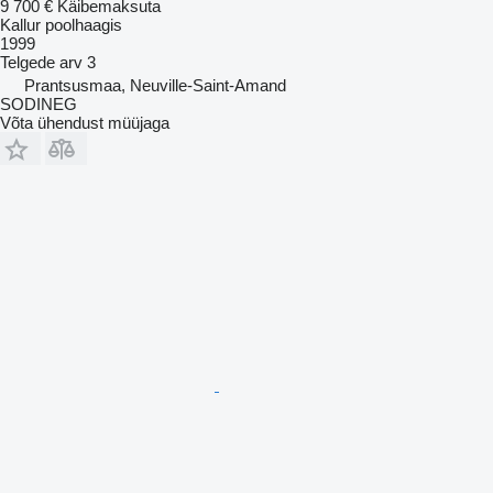
9 700 €
Käibemaksuta
Kallur poolhaagis
1999
Telgede arv
3
Prantsusmaa, Neuville-Saint-Amand
SODINEG
Võta ühendust müüjaga