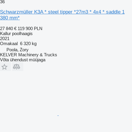
36
Schwarzmüller K3A * steel tipper *27m3 * 4x4 * saddle 1
380 mm*
27 840 €
119 900 PLN
Kallur poolhaagis
2021
Omakaal
6 320 kg
Poola, Żory
KELVER Machinery & Trucks
Võta ühendust müüjaga