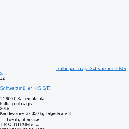
kallur poolhaagis Schwarzmüller KIS
3/E
12
Schwarzmüller KIS 3/E
14 900 €
Käibemaksuta
Kallur poolhaagis
2018
Kandevõime
37 350 kg
Telgede arv
3
Tšehhi, Strančice
TIR CENTRUM s.r.o