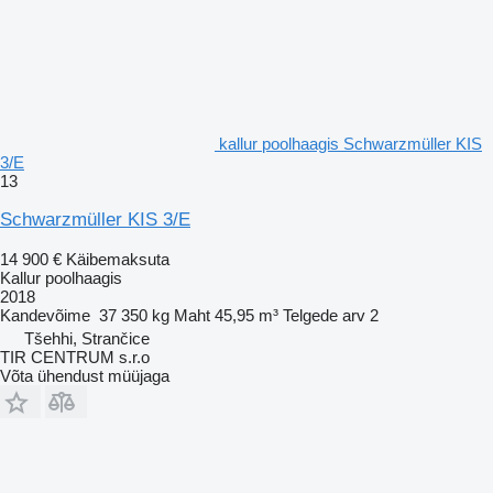
kallur poolhaagis Schwarzmüller KIS
3/E
13
Schwarzmüller KIS 3/E
14 900 €
Käibemaksuta
Kallur poolhaagis
2018
Kandevõime
37 350 kg
Maht
45,95 m³
Telgede arv
2
Tšehhi, Strančice
TIR CENTRUM s.r.o
Võta ühendust müüjaga