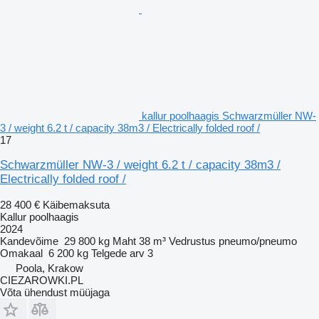
kallur poolhaagis Schwarzmüller NW-
3 / weight 6.2 t / capacity 38m3 / Electrically folded roof /
17
Schwarzmüller NW-3 / weight 6.2 t / capacity 38m3 /
Electrically folded roof /
28 400 €
Käibemaksuta
Kallur poolhaagis
2024
Kandevõime
29 800 kg
Maht
38 m³
Vedrustus
pneumo/pneumo
Omakaal
6 200 kg
Telgede arv
3
Poola, Krakow
CIEZAROWKI.PL
Võta ühendust müüjaga