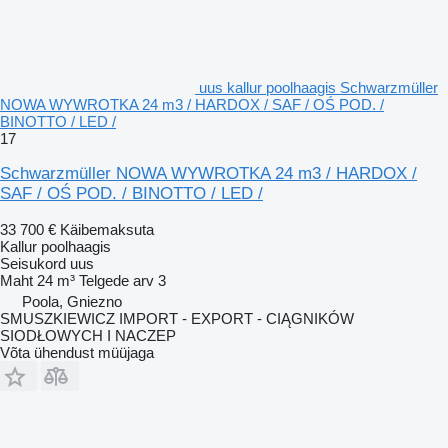
uus kallur poolhaagis Schwarzmüller
NOWA WYWROTKA 24 m3 / HARDOX / SAF / OŚ POD. /
BINOTTO / LED /
17
Schwarzmüller NOWA WYWROTKA 24 m3 / HARDOX /
SAF / OŚ POD. / BINOTTO / LED /
33 700 €
Käibemaksuta
Kallur poolhaagis
Seisukord
uus
Maht
24 m³
Telgede arv
3
Poola, Gniezno
SMUSZKIEWICZ IMPORT - EXPORT - CIĄGNIKÓW
SIODŁOWYCH I NACZEP
Võta ühendust müüjaga