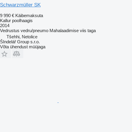
Schwarzmüller SK
9 990 €
Käibemaksuta
Kallur poolhaagis
2014
Vedrustus
vedru/pneumo
Mahalaadimise viis
taga
Tšehhi, Netolice
ŠIndelář Group s.r.o.
Võta ühendust müüjaga