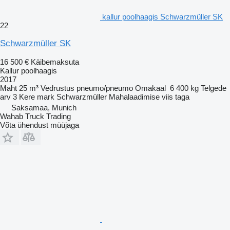
kallur poolhaagis Schwarzmüller SK
22
Schwarzmüller SK
16 500 €
Käibemaksuta
Kallur poolhaagis
2017
Maht
25 m³
Vedrustus
pneumo/pneumo
Omakaal
6 400 kg
Telgede
arv
3
Kere mark
Schwarzmüller
Mahalaadimise viis
taga
Saksamaa, Munich
Wahab Truck Trading
Võta ühendust müüjaga