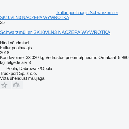
kallur poolhaagis Schwarzmüller
SK10VLN3 NACZEPA WYWROTKA
25
Schwarzmüller SK10VLN3 NACZEPA WYWROTKA
Hind nõudmisel
Kallur poolhaagis
2018
Kandevõime
33 020 kg
Vedrustus
pneumo/pneumo
Omakaal
5 980
kg
Telgede arv
3
Poola, Dabrowa k/Opola
Truckport Sp. z o.o.
Võta ühendust müüjaga