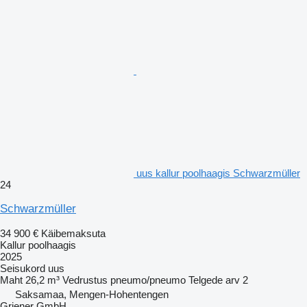
uus kallur poolhaagis Schwarzmüller
24
Schwarzmüller
34 900 €
Käibemaksuta
Kallur poolhaagis
2025
Seisukord
uus
Maht
26,2 m³
Vedrustus
pneumo/pneumo
Telgede arv
2
Saksamaa, Mengen-Hohentengen
Griener GmbH