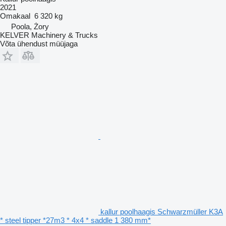
2021
Omakaal
6 320 kg
Poola, Żory
KELVER Machinery & Trucks
Võta ühendust müüjaga
kallur poolhaagis Schwarzmüller K3A
* steel tipper *27m3 * 4x4 * saddle 1 380 mm*