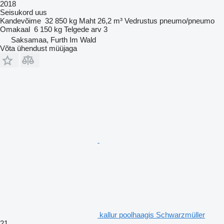
2018
Seisukord
uus
Kandevõime
32 850 kg
Maht
26,2 m³
Vedrustus
pneumo/pneumo
Omakaal
6 150 kg
Telgede arv
3
Saksamaa, Furth Im Wald
Võta ühendust müüjaga
kallur poolhaagis Schwarzmüller
21