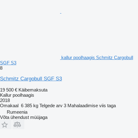
kallur poolhaagis Schmitz Cargobull
SGF S3
8
Schmitz Cargobull SGF S3
19 500 €
Käibemaksuta
Kallur poolhaagis
2018
Omakaal
6 385 kg
Telgede arv
3
Mahalaadimise viis
taga
Rumeenia
Võta ühendust müüjaga