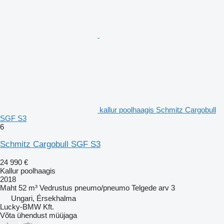
kallur poolhaagis Schmitz Cargobull
SGF S3
6
Schmitz Cargobull SGF S3
24 990 €
Kallur poolhaagis
2018
Maht
52 m³
Vedrustus
pneumo/pneumo
Telgede arv
3
Ungari, Érsekhalma
Lucky-BMW Kft.
Võta ühendust müüjaga