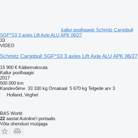
kallur poolhaagis Schmitz Cargobull
SGF*S3 3 axles Lift Axle ALU APK 06/27
33
VIDEO
Schmitz Cargobull SGF*S3 3 axles Lift Axle ALU APK 06/27
15 900 €
Käibemaksuta
Kallur poolhaagis
2017
500 000 km
Kandevõime
33 330 kg
Omakaal
5 670 kg
Telgede arv
3
Holland, Veghel
BAS World
22
aastat Autoline'i portaalis
Võta ühendust müüjaga