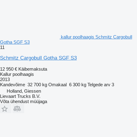
kallur poolhaagis Schmitz Cargobull
Gotha SGF S3
11
Schmitz Cargobull Gotha SGF S3
12 950 €
Käibemaksuta
Kallur poolhaagis
2013
Kandevõime
32 700 kg
Omakaal
6 300 kg
Telgede arv
3
Holland, Giessen
Lievaart Trucks B.V.
Võta ühendust müüjaga