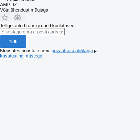
AMPLIZ
Võta ühendust müüjaga
Tellige antud rubriigi uued kuulutused
Telli
Klõpsates nõustute meie
privaatsuspoliitikaga
ja
kasutustingimustega
.