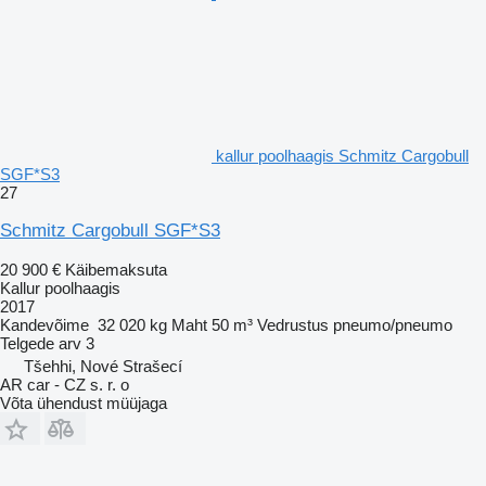
kallur poolhaagis Schmitz Cargobull
SGF*S3
27
Schmitz Cargobull SGF*S3
20 900 €
Käibemaksuta
Kallur poolhaagis
2017
Kandevõime
32 020 kg
Maht
50 m³
Vedrustus
pneumo/pneumo
Telgede arv
3
Tšehhi, Nové Strašecí
AR car - CZ s. r. o
Võta ühendust müüjaga