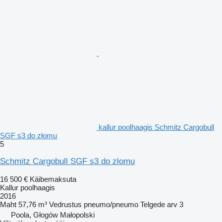
kallur poolhaagis Schmitz Cargobull
SGF s3 do złomu
5
Schmitz Cargobull SGF s3 do złomu
16 500 €
Käibemaksuta
Kallur poolhaagis
2016
Maht
57,76 m³
Vedrustus
pneumo/pneumo
Telgede arv
3
Poola, Głogów Małopolski