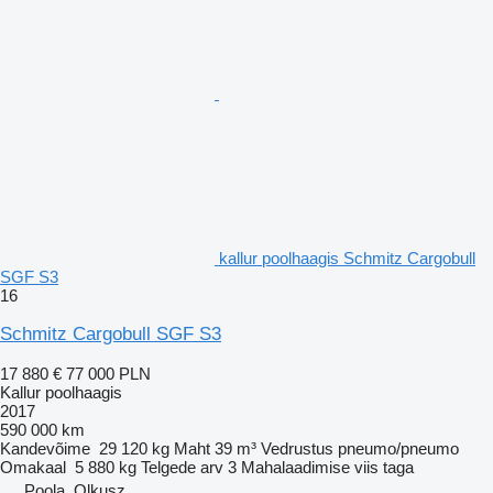
kallur poolhaagis Schmitz Cargobull
SGF S3
16
Schmitz Cargobull SGF S3
17 880 €
77 000 PLN
Kallur poolhaagis
2017
590 000 km
Kandevõime
29 120 kg
Maht
39 m³
Vedrustus
pneumo/pneumo
Omakaal
5 880 kg
Telgede arv
3
Mahalaadimise viis
taga
Poola, Olkusz