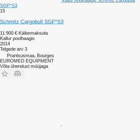
kallur poolhaagis Schmitz Cargobull
SGF*S3
15
Schmitz Cargobull SGF*S3
11 900 €
Käibemaksuta
Kallur poolhaagis
2014
Telgede arv
3
Prantsusmaa, Bourges
EUROMED EQUIPMENT
Võta ühendust müüjaga