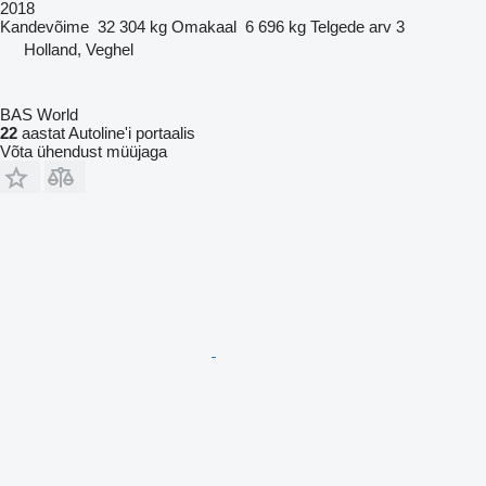
2018
Kandevõime
32 304 kg
Omakaal
6 696 kg
Telgede arv
3
Holland, Veghel
BAS World
22
aastat Autoline'i portaalis
Võta ühendust müüjaga