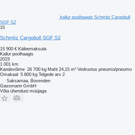
kallur poolhaagis Schmitz Cargobull
SGF S2
15
Schmitz Cargobull SGF S2
15 900 €
Käibemaksuta
Kallur poolhaagis
2019
1 001 km
Kandevõime
26 700 kg
Maht
24,15 m³
Vedrustus
pneumo/pneumo
Omakaal
5 800 kg
Telgede arv
2
Saksamaa, Bovenden
Gassmann GmbH
Võta ühendust müüjaga