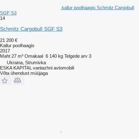
kallur poolhaagis Schmitz Cargobull
SGF S3
14
Schmitz Cargobull SGF S3
21 200 €
Kallur poolhaagis
2017
Maht
27 m³
Omakaal
6 140 kg
Telgede arv
3
Ukraina, Strumivka
ESKA KAPITAL vantazhni avtomobili
Võta ühendust müüjaga