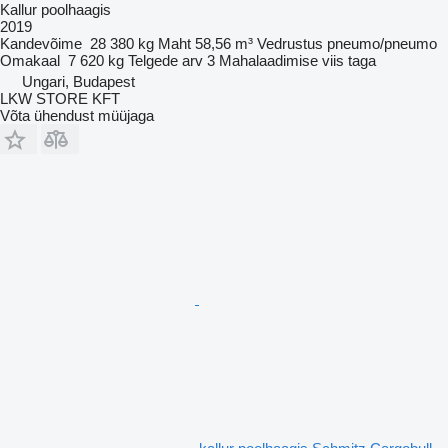
Kallur poolhaagis
2019
Kandevõime
28 380 kg
Maht
58,56 m³
Vedrustus
pneumo/pneumo
Omakaal
7 620 kg
Telgede arv
3
Mahalaadimise viis
taga
Ungari, Budapest
LKW STORE KFT
Võta ühendust müüjaga