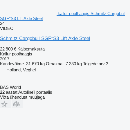
kallur poolhaagis Schmitz Cargobull
SGF*S3 Lift Axle Steel
34
VIDEO
Schmitz Cargobull SGF*S3 Lift Axle Steel
22 900 €
Käibemaksuta
Kallur poolhaagis
2017
Kandevõime
31 670 kg
Omakaal
7 330 kg
Telgede arv
3
Holland, Veghel
BAS World
22
aastat Autoline'i portaalis
Võta ühendust müüjaga