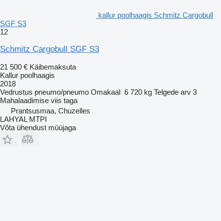
kallur poolhaagis Schmitz Cargobull
SGF S3
12
Schmitz Cargobull SGF S3
21 500 €
Käibemaksuta
Kallur poolhaagis
2018
Vedrustus
pneumo/pneumo
Omakaal
6 720 kg
Telgede arv
3
Mahalaadimise viis
taga
Prantsusmaa, Chuzelles
LAHYAL MTPI
Võta ühendust müüjaga