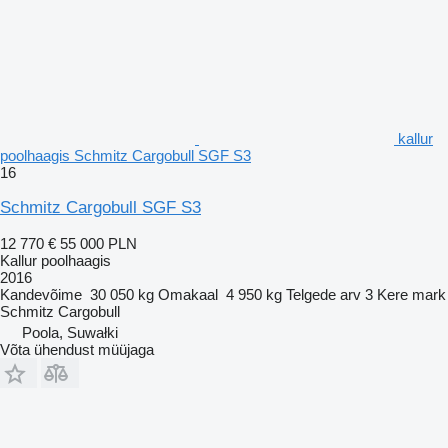
kallur
poolhaagis Schmitz Cargobull SGF S3
16
Schmitz Cargobull SGF S3
12 770 €
55 000 PLN
Kallur poolhaagis
2016
Kandevõime
30 050 kg
Omakaal
4 950 kg
Telgede arv
3
Kere mark
Schmitz Cargobull
Poola, Suwałki
Võta ühendust müüjaga