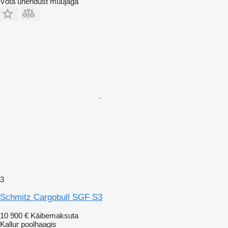
Võta ühendust müüjaga
3
Schmitz Cargobull SGF S3
10 900 €
Käibemaksuta
Kallur poolhaagis