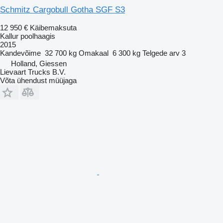
Schmitz Cargobull Gotha SGF S3
12 950 €
Käibemaksuta
Kallur poolhaagis
2015
Kandevõime
32 700 kg
Omakaal
6 300 kg
Telgede arv
3
Holland, Giessen
Lievaart Trucks B.V.
Võta ühendust müüjaga