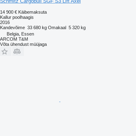
Schmitz Cargobull SGF S3 Lift Axel
14 900 €
Käibemaksuta
Kallur poolhaagis
2016
Kandevõime
33 680 kg
Omakaal
5 320 kg
Belgia, Essen
ARCOM T&M
Võta ühendust müüjaga