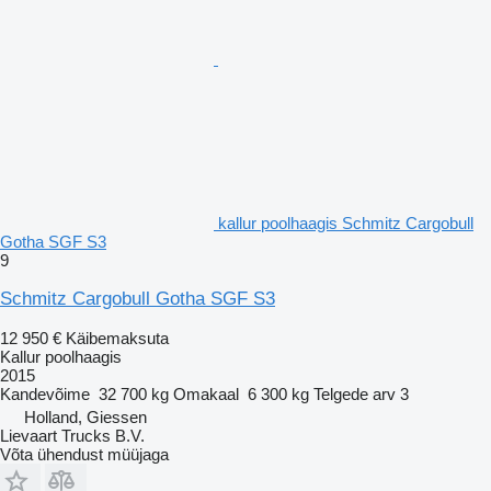
kallur poolhaagis Schmitz Cargobull
Gotha SGF S3
9
Schmitz Cargobull Gotha SGF S3
12 950 €
Käibemaksuta
Kallur poolhaagis
2015
Kandevõime
32 700 kg
Omakaal
6 300 kg
Telgede arv
3
Holland, Giessen
Lievaart Trucks B.V.
Võta ühendust müüjaga