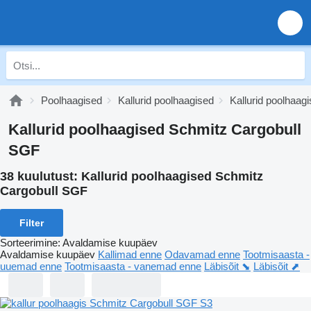
Poolhaagised
Kallurid poolhaagised
Kallurid poolhaag
Kallurid poolhaagised Schmitz Cargobull
SGF
38 kuulutust:
Kallurid poolhaagised Schmitz
Cargobull SGF
Filter
Sorteerimine
:
Avaldamise kuupäev
Avaldamise kuupäev
Kallimad enne
Odavamad enne
Tootmisaasta -
uuemad enne
Tootmisaasta - vanemad enne
Läbisõit ⬊
Läbisõit ⬈