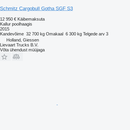
Schmitz Cargobull Gotha SGF S3
12 950 €
Käibemaksuta
Kallur poolhaagis
2015
Kandevõime
32 700 kg
Omakaal
6 300 kg
Telgede arv
3
Holland, Giessen
Lievaart Trucks B.V.
Võta ühendust müüjaga