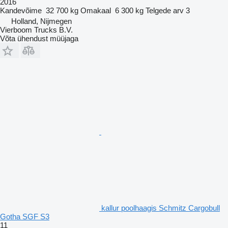
2016
Kandevõime
32 700 kg
Omakaal
6 300 kg
Telgede arv
3
Holland, Nijmegen
Vierboom Trucks B.V.
Võta ühendust müüjaga
kallur poolhaagis Schmitz Cargobull
Gotha SGF S3
11