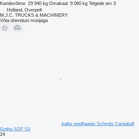
Kandevõime
29 940 kg
Omakaal
9 060 kg
Telgede arv
3
Holland, Overpelt
M.J.C. TRUCKS & MACHINERY
Võta ühendust müüjaga
kallur poolhaagis Schmitz Cargobull
Gotha SGF S3
24