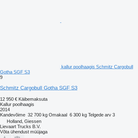
kallur poolhaagis Schmitz Cargobull
Gotha SGF S3
9
Schmitz Cargobull Gotha SGF S3
12 950 €
Käibemaksuta
Kallur poolhaagis
2014
Kandevõime
32 700 kg
Omakaal
6 300 kg
Telgede arv
3
Holland, Giessen
Lievaart Trucks B.V.
Võta ühendust müüjaga