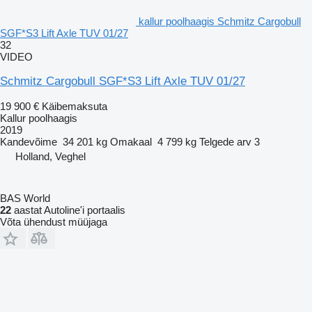
kallur poolhaagis Schmitz Cargobull
SGF*S3 Lift Axle TUV 01/27
32
VIDEO
Schmitz Cargobull SGF*S3 Lift Axle TUV 01/27
19 900 €
Käibemaksuta
Kallur poolhaagis
2019
Kandevõime
34 201 kg
Omakaal
4 799 kg
Telgede arv
3
Holland, Veghel
BAS World
22
aastat Autoline'i portaalis
Võta ühendust müüjaga