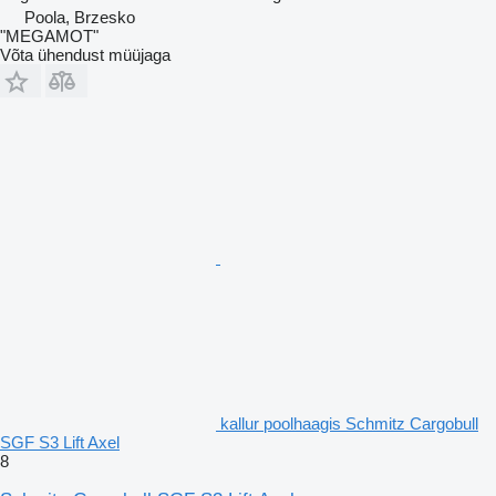
Poola, Brzesko
"MEGAMOT"
Võta ühendust müüjaga
kallur poolhaagis Schmitz Cargobull
SGF S3 Lift Axel
8