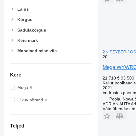
Laius
Kõrgus
Sadulakõrgus
Kere mark
Mahalaadimise viis
2 x SZYBER / O
20
Mega WYWROT
Kere
21 710 €
93 500
Kallur poolhaagis
Mega
2021
Vedrustus
pneum
Poola, Nowa 
Liikuv põrand
ADRIAN AUTA Adri
Võta ühendust m
Teljed