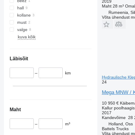
beež
2019
Maht
28 m³
Omak
hall
Rumeenia, Si
kollane
Võta ühendust m
must
valge
kuva kõik
Läbisõit
–
km
Hydraulische Kle
24
Mega MNW / Ki
10 950 €
Käibem
Kallur poolhaagis
Maht
2017
Kandevõime
28 
Holland, Oss
–
m³
Battels Trucks
Võta ühendust m