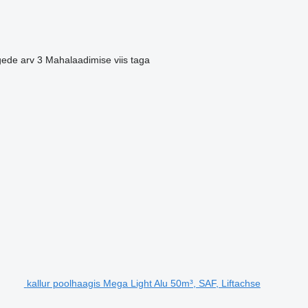
gede arv
3
Mahalaadimise viis
taga
kallur poolhaagis Mega Light Alu 50m³, SAF, Liftachse