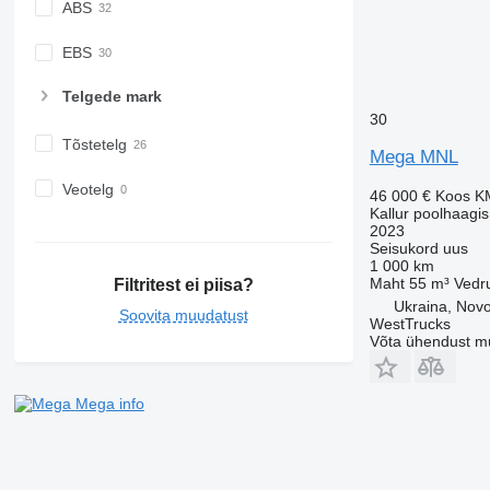
ABS
EBS
Telgede mark
30
Tõstetelg
Mega MNL
Veotelg
46 000 €
Koos K
Kallur poolhaagis
2023
Seisukord
uus
1 000 km
Maht
55 m³
Vedr
Filtritest ei piisa?
Ukraina, Novos
Soovita muudatust
WestTrucks
Võta ühendust m
Mega info