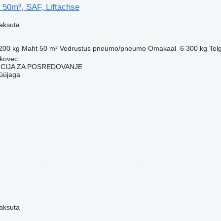
 50m³, SAF, Liftachse
aksuta
200 kg
Maht
50 m³
Vedrustus
pneumo/pneumo
Omakaal
6 300 kg
Tel
akovec
CIJA ZA POSREDOVANJE
üüjaga
aksuta