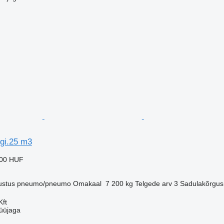
i.25 m3
000 HUF
ustus
pneumo/pneumo
Omakaal
7 200 kg
Telgede arv
3
Sadulakõrgus
Kft
üüjaga