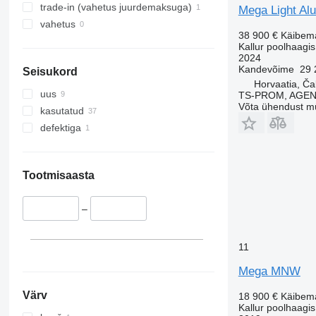
trade-in (vahetus juurdemaksuga)
Mega Light Alu
vahetus
38 900 €
Käibem
Kallur poolhaagis
2024
Kandevõime
29 
Seisukord
Horvaatia, Č
uus
TS-PROM, AGEN
Võta ühendust m
kasutatud
defektiga
Tootmisaasta
–
11
Mega MNW
Värv
18 900 €
Käibem
Kallur poolhaagis