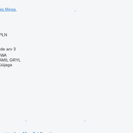
 PLN
ede arv
3
OWA
AMIL GRYL
üüjaga