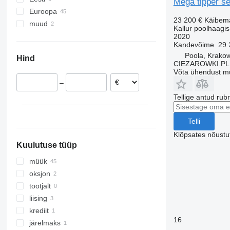
Mega tipper se
Euroopa
23 200 €
Käibem
muud
Rumeenia
Kallur poolhaagis
Poola
Ukraina
2020
Kandevõime
29 
Horvaatia
Poola, Krako
Hind
Tšehhi
CIEZAROWKI.PL
Võta ühendust m
Ungari
–
Saksamaa
Tellige antud rub
Slovakkia
Leedu
Telli
kuva kõik
Klõpsates nõust
Kuulutuse tüüp
müük
oksjon
tootjalt
liising
krediit
16
järelmaks