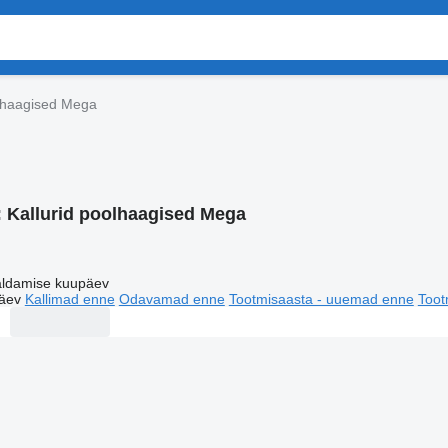
olhaagised Mega
:
Kallurid poolhaagised Mega
ldamise kuupäev
äev
Kallimad enne
Odavamad enne
Tootmisaasta - uuemad enne
Toot