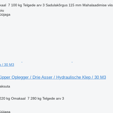
aal
7 100 kg
Telgede arv
3
Sadulakõrgus
115 mm
Mahalaadimise viis
biu
üüjaga
p / 30 M3
pper Oplegger / Drie Asser / Hydraulische Klep / 30 M3
aksuta
220 kg
Omakaal
7 280 kg
Telgede arv
3
üüjaga