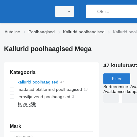
Autoline
Poolhaagised
Kallurid poolhaagised
Kallurid po
Kallurid poolhaagised Mega
47 kuulutust
Kategooria
Filter
kallurid poolhaagised
Sorteerimine
:
Ava
madalad platformid poolhaagised
Avaldamise kuup
teravilja veod poolhaagised
kuva kõik
Mark