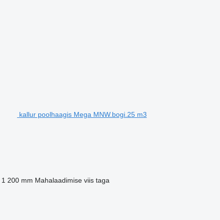
kallur poolhaagis Mega MNW.bogi.25 m3
1 200 mm
Mahalaadimise viis
taga