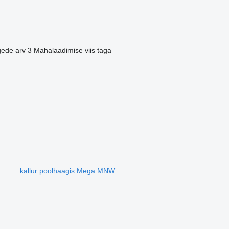
gede arv
3
Mahalaadimise viis
taga
kallur poolhaagis Mega MNW