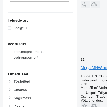
Telgede arv
3 telge
Vedrustus
pneumo/pneumo
vedru/pneumo
12
Mega MNW.bog
Omadused
10 220 €
3 700 
Kallur poolhaagis
Tõstejõud
2016
Maht
25 m³
Vedr
Omakaal
Ungari, Tállya
Csengeri -Trade 
Kogumass
Võta ühendust m
Pikkus