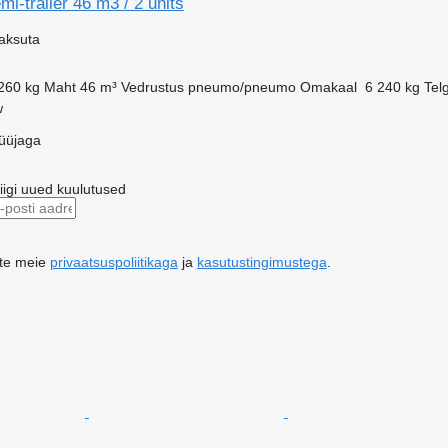
mi-trailer 46 m3 / 2 units
aksuta
260 kg
Maht
46 m³
Vedrustus
pneumo/pneumo
Omakaal
6 240 kg
Tel
w
üüjaga
riigi uued kuulutused
ute meie
privaatsuspoliitikaga
ja
kasutustingimustega
.