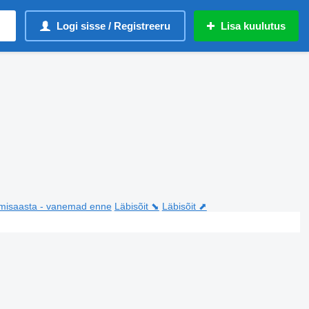
Logi sisse / Registreeru
Lisa kuulutus
misaasta - vanemad enne
Läbisõit ⬊
Läbisõit ⬈