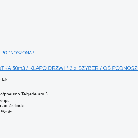
Ś PODNOSZONA /
KA 50m3 / KLAPO DRZWI / 2 x SZYBER / OŚ PODNOSZ
 PLN
o/pneumo
Telgede arv
3
Słupia
an Zieliński
üüjaga