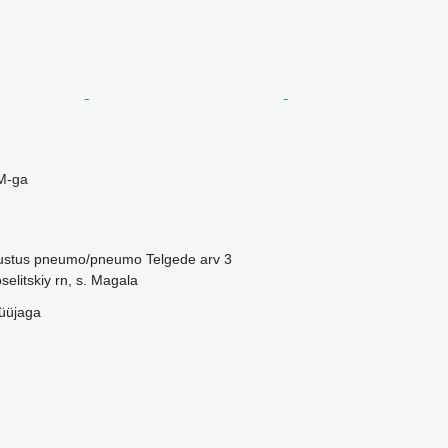
M-ga
ustus
pneumo/pneumo
Telgede arv
3
elitskiy rn, s. Magala
üüjaga