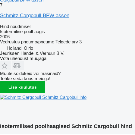
7
Schmitz Cargobull BPW assen
Hind nõudmisel
Isotermiline poolhaagis
2006
Vedrustus
pneumo/pneumo
Telgede arv
3
Holland, Oirlo
Jeurissen Handel & Verhuur B.V.
Võta ühendust müüjaga
Müüte sõidukeid või masinaid?
Tehke seda koos meiega!
Lisa kuulutus
Schmitz Cargobull info
Isotermilised poolhaagised Schmitz Cargobull hind