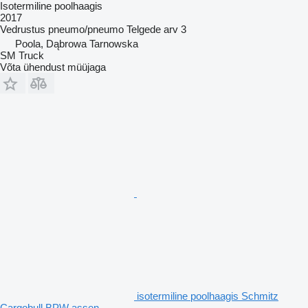
Isotermiline poolhaagis
2017
Vedrustus
pneumo/pneumo
Telgede arv
3
Poola, Dąbrowa Tarnowska
SM Truck
Võta ühendust müüjaga
isotermiline poolhaagis Schmitz
Cargobull BPW assen