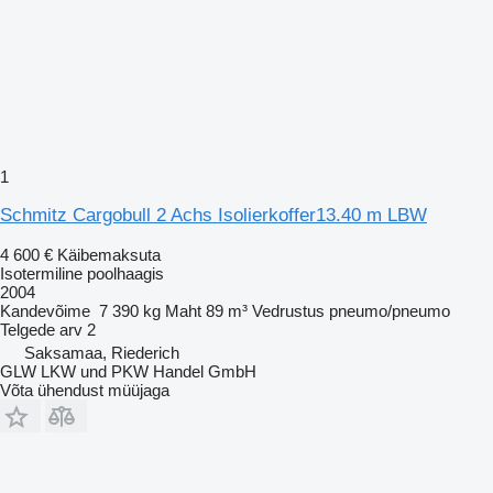
1
Schmitz Cargobull 2 Achs Isolierkoffer13.40 m LBW
4 600 €
Käibemaksuta
Isotermiline poolhaagis
2004
Kandevõime
7 390 kg
Maht
89 m³
Vedrustus
pneumo/pneumo
Telgede arv
2
Saksamaa, Riederich
GLW LKW und PKW Handel GmbH
Võta ühendust müüjaga