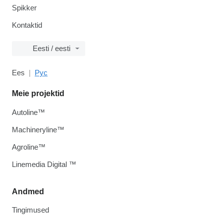
Spikker
Kontaktid
Eesti / eesti
Ees
Рус
Meie projektid
Autoline™
Machineryline™
Agroline™
Linemedia Digital ™
Andmed
Tingimused