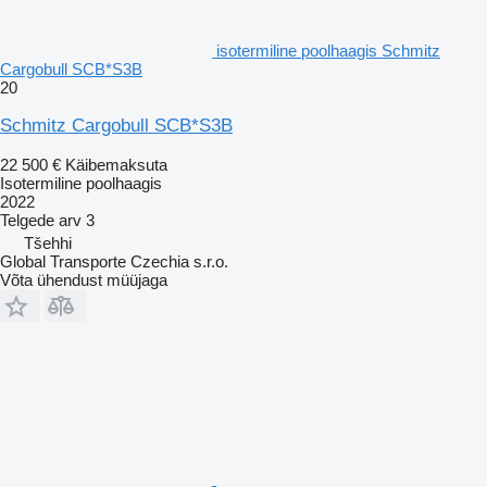
isotermiline poolhaagis Schmitz
Cargobull SCB*S3B
20
Schmitz Cargobull SCB*S3B
22 500 €
Käibemaksuta
Isotermiline poolhaagis
2022
Telgede arv
3
Tšehhi
Global Transporte Czechia s.r.o.
Võta ühendust müüjaga