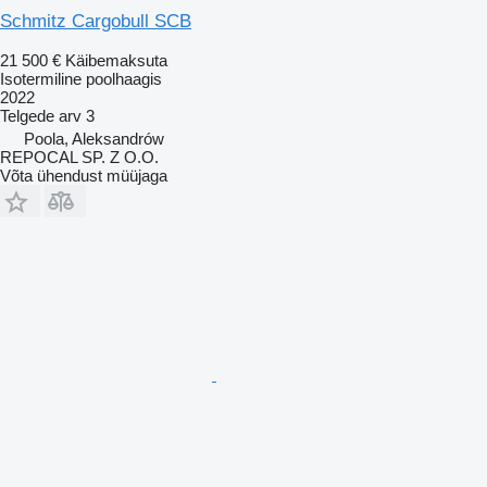
Schmitz Cargobull SCB
21 500 €
Käibemaksuta
Isotermiline poolhaagis
2022
Telgede arv
3
Poola, Aleksandrów
REPOCAL SP. Z O.O.
Võta ühendust müüjaga