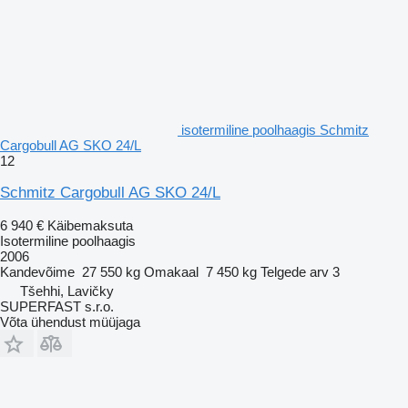
isotermiline poolhaagis Schmitz
Cargobull AG SKO 24/L
12
Schmitz Cargobull AG SKO 24/L
6 940 €
Käibemaksuta
Isotermiline poolhaagis
2006
Kandevõime
27 550 kg
Omakaal
7 450 kg
Telgede arv
3
Tšehhi, Lavičky
SUPERFAST s.r.o.
Võta ühendust müüjaga