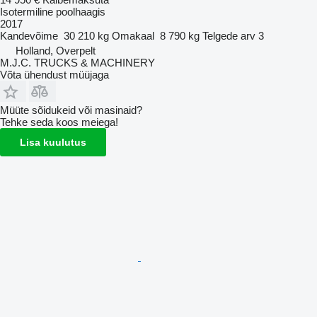
Isotermiline poolhaagis
2017
Kandevõime
30 210 kg
Omakaal
8 790 kg
Telgede arv
3
Holland, Overpelt
M.J.C. TRUCKS & MACHINERY
Võta ühendust müüjaga
Müüte sõidukeid või masinaid?
Tehke seda koos meiega!
Lisa kuulutus