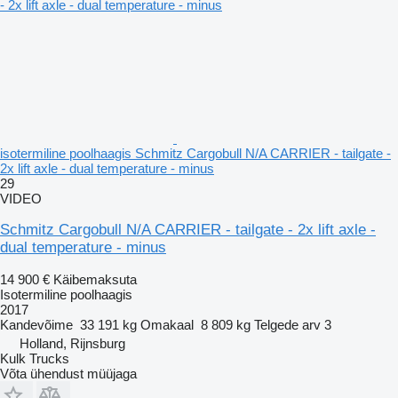
isotermiline poolhaagis Schmitz Cargobull N/A CARRIER - tailgate -
2x lift axle - dual temperature - minus
29
VIDEO
Schmitz Cargobull N/A CARRIER - tailgate - 2x lift axle -
dual temperature - minus
14 900 €
Käibemaksuta
Isotermiline poolhaagis
2017
Kandevõime
33 191 kg
Omakaal
8 809 kg
Telgede arv
3
Holland, Rijnsburg
Kulk Trucks
Võta ühendust müüjaga