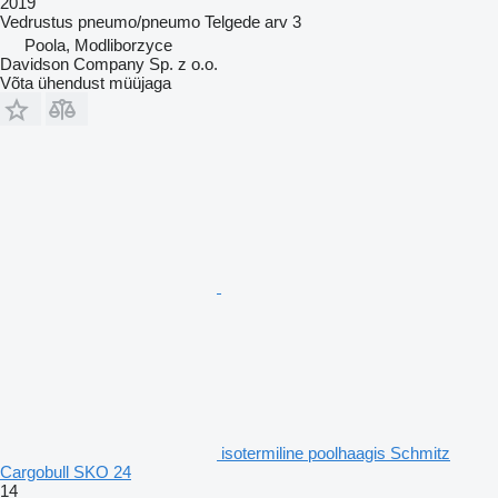
2019
Vedrustus
pneumo/pneumo
Telgede arv
3
Poola, Modliborzyce
Davidson Company Sp. z o.o.
Võta ühendust müüjaga
isotermiline poolhaagis Schmitz
Cargobull SKO 24
14