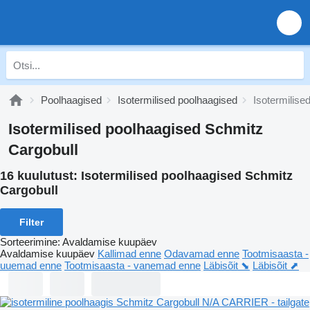
Poolhaagised
Isotermilised poolhaagised
Isotermilise
Isotermilised poolhaagised Schmitz
Cargobull
16 kuulutust:
Isotermilised poolhaagised Schmitz
Cargobull
Filter
Sorteerimine
:
Avaldamise kuupäev
Avaldamise kuupäev
Kallimad enne
Odavamad enne
Tootmisaasta -
uuemad enne
Tootmisaasta - vanemad enne
Läbisõit ⬊
Läbisõit ⬈