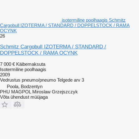
isotermiline poolhaagis Schmitz
Cargobull IZOTERMA / STANDARD / DOPPELSTOCK / RAMA
OCYNK
26
Schmitz Cargobull IZOTERMA / STANDARD /
DOPPELSTOCK / RAMA OCYNK
7 000 €
Käibemaksuta
Isotermiline poolhaagis
2009
Vedrustus
pneumo/pneumo
Telgede arv
3
Poola, Bodzentyn
PHU MAGPOL Miroslaw Grzejszczyk
Võta ühendust müüjaga