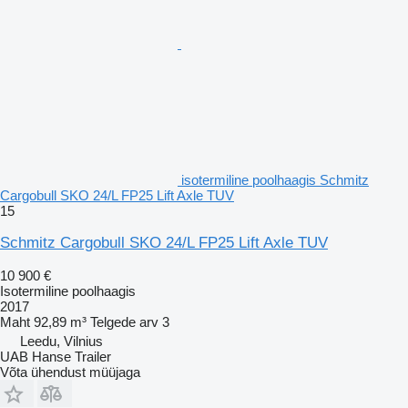
isotermiline poolhaagis Schmitz
Cargobull SKO 24/L FP25 Lift Axle TUV
15
Schmitz Cargobull SKO 24/L FP25 Lift Axle TUV
10 900 €
Isotermiline poolhaagis
2017
Maht
92,89 m³
Telgede arv
3
Leedu, Vilnius
UAB Hanse Trailer
Võta ühendust müüjaga