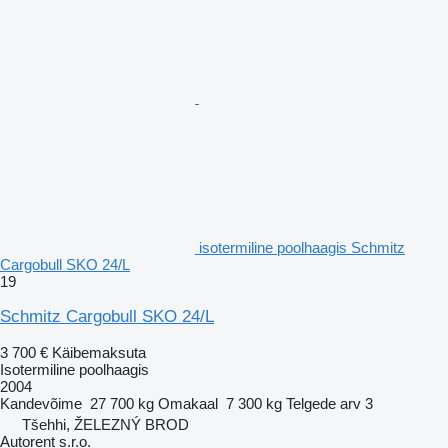
isotermiline poolhaagis Schmitz
Cargobull SKO 24/L
19
Schmitz Cargobull SKO 24/L
3 700 €
Käibemaksuta
Isotermiline poolhaagis
2004
Kandevõime
27 700 kg
Omakaal
7 300 kg
Telgede arv
3
Tšehhi, ŽELEZNÝ BROD
Autorent s.r.o.