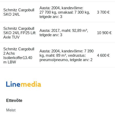
Aasta: 2004, kandevõime:
Schmitz Cargobull
27 700 kg, omakaal: 7 300 kg,
3 700 €
SKO 24/L
telgede arv: 3
Schmitz Cargobull
Aasta: 2017, maht: 92,89 m³,
SKO 24/L FP25 Lift
10 900 €
telgede arv: 3
Axle TUV
Schmitz Cargobull
Aasta: 2004, kandevõime: 7 390
2 Achs
kg, maht: 89 m³, vedrustus:
4 600 €
Isolierkoffer13.40
pneumo/pneumo, telgede arv: 2
m LBW
Ettevõte
Meist