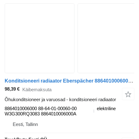
Konditsioneeri radiaator Eberspächer 8864010006000 tüübi jaoks bussi LE13 (01.16-12.20)
98,39 €
Käibemaksuta
Õhukonditsioneer ja varuosad - konditsioneeri radiaator
8864010006000 88-64-01-00060-00
elektriline
W3G300RQ3083 8864010006000A
Eesti, Tallinn