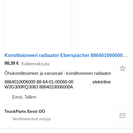
Konditsioneeri radiaator Eberspächer 8864010006000 tüübi jaoks bussi LE13 (01.16-12.20)
98,39 €
Käibemaksuta
Õhukonditsioneer ja varuosad - konditsioneeri radiaator
8864010006000 88-64-01-00060-00
elektriline
W3G300RQ3083 8864010006000A
Eesti, Tallinn
TruckParts Eesti OÜ