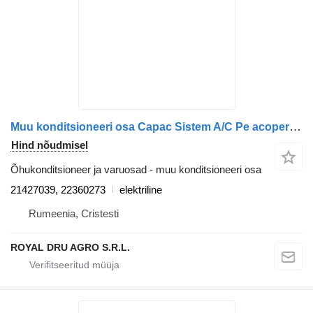
Muu konditsioneeri osa Capac Sistem A/C Pe acoperiș 21427039 tüübi jaoks bussi Volvo B5LH
Hind nõudmisel
Õhukonditsioneer ja varuosad - muu konditsioneeri osa
21427039, 22360273
elektriline
Rumeenia, Cristesti
ROYAL DRU AGRO S.R.L.