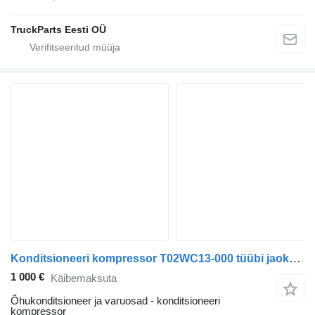
TruckParts Eesti OÜ
Konditsioneeri kompressor T02WC13-000 tüübi jaoks prügiauto Dennis eCollect Terberg YT Magtec (2019)
1 000 €
Käibemaksuta
Õhukonditsioneer ja varuosad - konditsioneeri
kompressor