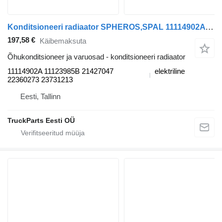
Konditsioneeri radiaator SPHEROS,SPAL 11114902A tüübi jaoks bussi LE13 (01.16-12.20)
197,58 €
Käibemaksuta
Õhukonditsioneer ja varuosad - konditsioneeri radiaator
11114902A 11123985B 21427047
elektriline
22360273 23731213
Eesti, Tallinn
TruckParts Eesti OÜ