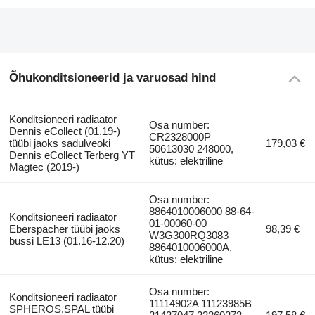
Õhukonditsioneerid ja varuosad hind
Konditsioneeri radiaator
Osa number:
Dennis eCollect (01.19-)
CR2328000P
tüübi jaoks sadulveoki
179,03 €
50613030 248000,
Dennis eCollect Terberg YT
kütus: elektriline
Magtec (2019-)
Osa number:
8864010006000 88-64-
Konditsioneeri radiaator
01-00060-00
Eberspächer tüübi jaoks
98,39 €
W3G300RQ3083
bussi LE13 (01.16-12.20)
8864010006000A,
kütus: elektriline
Osa number:
Konditsioneeri radiaator
11114902A 11123985B
SPHEROS,SPAL tüübi