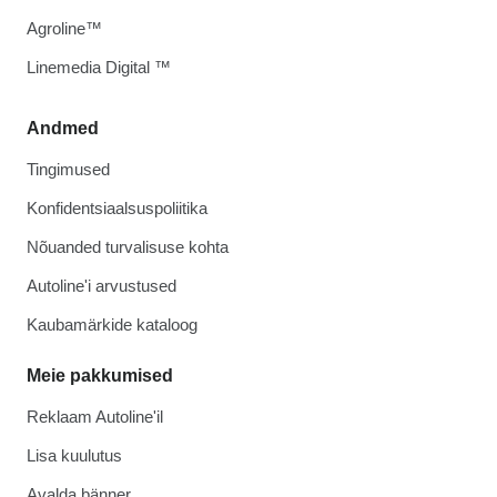
Agroline™
Linemedia Digital ™
Andmed
Tingimused
Konfidentsiaalsuspoliitika
Nõuanded turvalisuse kohta
Autoline'i arvustused
Kaubamärkide kataloog
Meie pakkumised
Reklaam Autoline'il
Lisa kuulutus
Avalda bänner