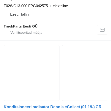
T02WC13-000 FPG042575
elektriline
Eesti, Tallinn
TruckParts Eesti OÜ
Konditsioneeri radiaator Dennis eCollect (01.19-) CR2328000P tüübi jaoks sadulveoki Dennis eCollect Terberg YT Magtec (2019-)