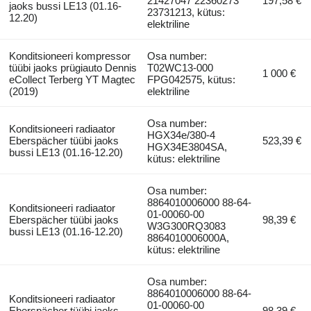
21427047 22360273
197,58 €
jaoks bussi LE13 (01.16-
23731213, kütus:
12.20)
elektriline
Konditsioneeri kompressor
Osa number:
tüübi jaoks prügiauto Dennis
T02WC13-000
1 000 €
eCollect Terberg YT Magtec
FPG042575, kütus:
(2019)
elektriline
Osa number:
Konditsioneeri radiaator
HGX34e/380-4
Eberspächer tüübi jaoks
523,39 €
HGX34E3804SA,
bussi LE13 (01.16-12.20)
kütus: elektriline
Osa number:
8864010006000 88-64-
Konditsioneeri radiaator
01-00060-00
Eberspächer tüübi jaoks
98,39 €
W3G300RQ3083
bussi LE13 (01.16-12.20)
8864010006000A,
kütus: elektriline
Osa number:
8864010006000 88-64-
Konditsioneeri radiaator
01-00060-00
Eberspächer tüübi jaoks
98,39 €