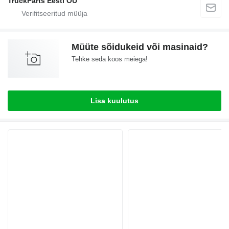
TruckParts Eesti OÜ
Müüte sõidukeid või masinaid?
Tehke seda koos meiega!
Lisa kuulutus