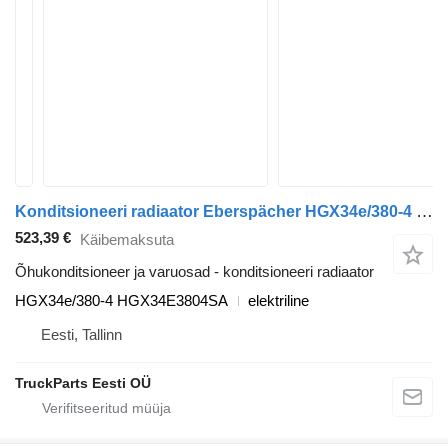
Konditsioneeri radiaator Eberspächer HGX34e/380-4 tüübi jaoks bussi LE13 (01.16-12.20)
523,39 €
Käibemaksuta
Õhukonditsioneer ja varuosad - konditsioneeri radiaator
HGX34e/380-4 HGX34E3804SA
elektriline
Eesti, Tallinn
TruckParts Eesti OÜ