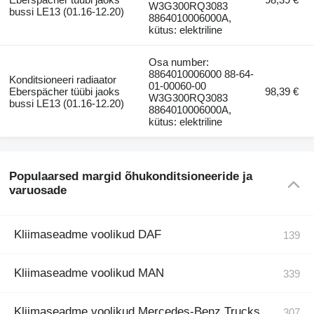
W3G300RQ3083
bussi LE13 (01.16-12.20)
8864010006000A,
kütus: elektriline
Osa number:
8864010006000 88-64-
Konditsioneeri radiaator
01-00060-00
Eberspächer tüübi jaoks
98,39 €
W3G300RQ3083
bussi LE13 (01.16-12.20)
8864010006000A,
kütus: elektriline
Populaarsed margid õhukonditsioneeride ja
varuosade
Kliimaseadme voolikud DAF
Kliimaseadme voolikud MAN
Kliimaseadme voolikud Mercedes-Benz Trucks