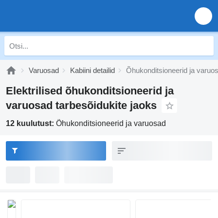
Varuosad
Kabiini detailid
Õhukonditsioneerid ja varuo
Elektrilised õhukonditsioneerid ja
varuosad tarbesõidukite jaoks
12 kuulutust:
Õhukonditsioneerid ja varuosad