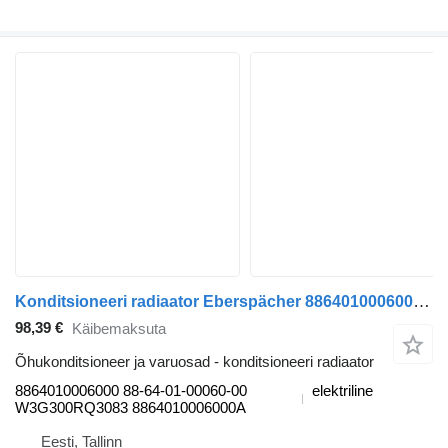
Konditsioneeri radiaator Eberspächer 8864010006000 tüübi jaoks bussi LE13 (01.16-12.20)
98,39 €
Käibemaksuta
Õhukonditsioneer ja varuosad - konditsioneeri radiaator
8864010006000 88-64-01-00060-00
elektriline
W3G300RQ3083 8864010006000A
Eesti, Tallinn