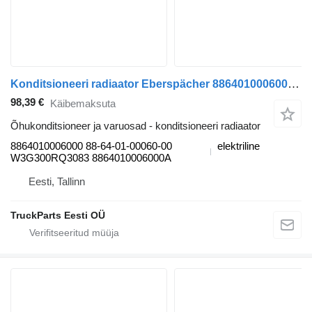
Konditsioneeri radiaator Eberspächer 8864010006000 tüübi jaoks bussi LE13 (01.16-12.20)
98,39 €
Käibemaksuta
Õhukonditsioneer ja varuosad - konditsioneeri radiaator
8864010006000 88-64-01-00060-00
elektriline
W3G300RQ3083 8864010006000A
Eesti, Tallinn
TruckParts Eesti OÜ