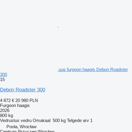
uus furgoon haagis Debon Roadster
300
15
Debon Roadster 300
4 872 €
20 980 PLN
Furgoon haagis
2026
800 kg
Vedrustus
vedru
Omakaal
500 kg
Telgede arv
1
Poola, Wrocław
Centrum Przyczep Wrocław