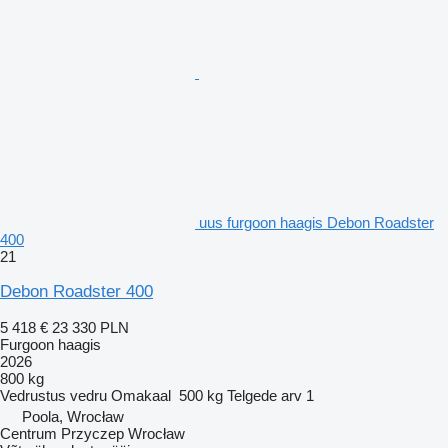
uus furgoon haagis Debon Roadster
400
21
Debon Roadster 400
5 418 €
23 330 PLN
Furgoon haagis
2026
800 kg
Vedrustus
vedru
Omakaal
500 kg
Telgede arv
1
Poola, Wrocław
Centrum Przyczep Wrocław