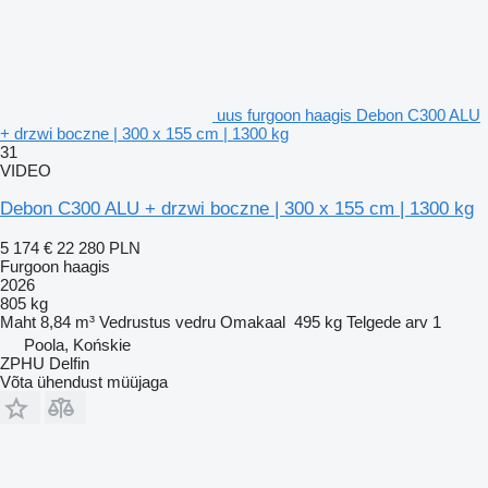
uus furgoon haagis Debon C300 ALU
+ drzwi boczne | 300 x 155 cm | 1300 kg
31
VIDEO
Debon C300 ALU + drzwi boczne | 300 x 155 cm | 1300 kg
5 174 €
22 280 PLN
Furgoon haagis
2026
805 kg
Maht
8,84 m³
Vedrustus
vedru
Omakaal
495 kg
Telgede arv
1
Poola, Końskie
ZPHU Delfin
Võta ühendust müüjaga