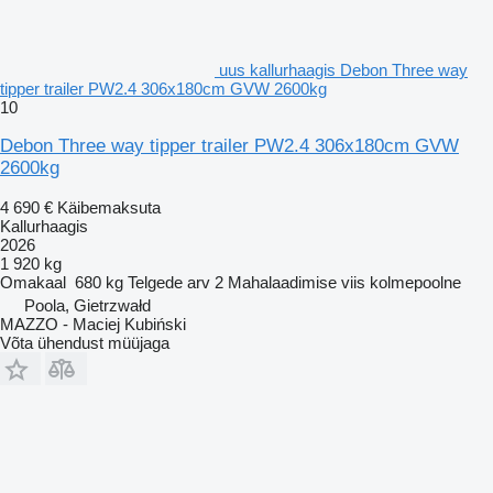
uus kallurhaagis Debon Three way
tipper trailer PW2.4 306x180cm GVW 2600kg
10
Debon Three way tipper trailer PW2.4 306x180cm GVW
2600kg
4 690 €
Käibemaksuta
Kallurhaagis
2026
1 920 kg
Omakaal
680 kg
Telgede arv
2
Mahalaadimise viis
kolmepoolne
Poola, Gietrzwałd
MAZZO - Maciej Kubiński
Võta ühendust müüjaga