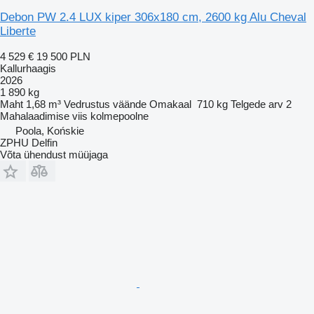
Debon PW 2.4 LUX kiper 306x180 cm, 2600 kg Alu Cheval
Liberte
4 529 €
19 500 PLN
Kallurhaagis
2026
1 890 kg
Maht
1,68 m³
Vedrustus
väände
Omakaal
710 kg
Telgede arv
2
Mahalaadimise viis
kolmepoolne
Poola, Końskie
ZPHU Delfin
Võta ühendust müüjaga