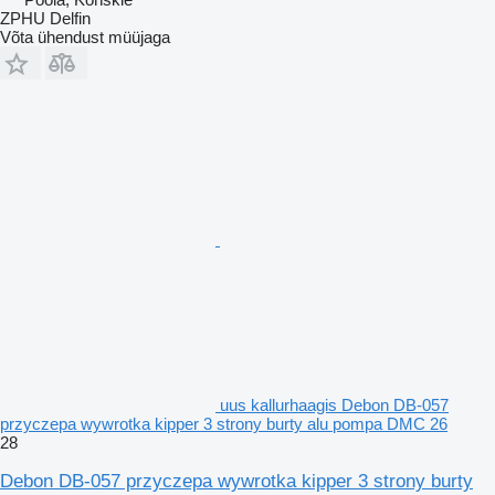
ZPHU Delfin
Võta ühendust müüjaga
uus kallurhaagis Debon DB-057
przyczepa wywrotka kipper 3 strony burty alu pompa DMC 26
28
Debon DB-057 przyczepa wywrotka kipper 3 strony burty