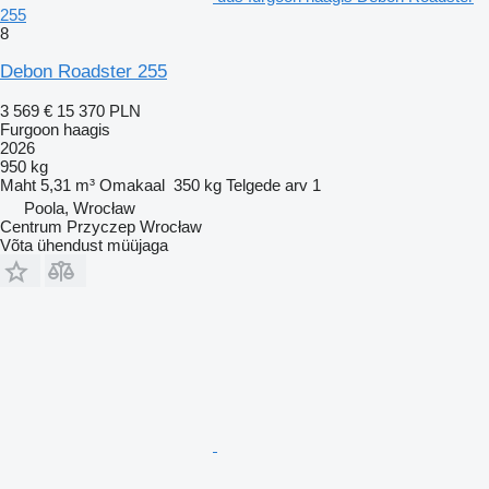
255
8
Debon Roadster 255
3 569 €
15 370 PLN
Furgoon haagis
2026
950 kg
Maht
5,31 m³
Omakaal
350 kg
Telgede arv
1
Poola, Wrocław
Centrum Przyczep Wrocław
Võta ühendust müüjaga