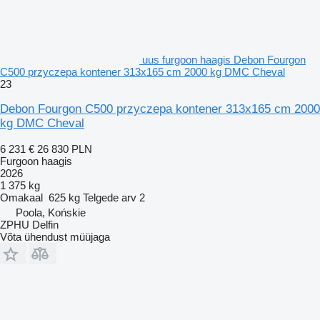
uus furgoon haagis Debon Fourgon
C500 przyczepa kontener 313x165 cm 2000 kg DMC Cheval
23
Debon Fourgon C500 przyczepa kontener 313x165 cm 2000
kg DMC Cheval
6 231 €
26 830 PLN
Furgoon haagis
2026
1 375 kg
Omakaal
625 kg
Telgede arv
2
Poola, Końskie
ZPHU Delfin
Võta ühendust müüjaga