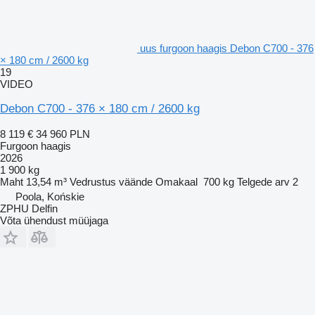
uus furgoon haagis Debon C700 - 376
× 180 cm / 2600 kg
19
VIDEO
Debon C700 - 376 × 180 cm / 2600 kg
8 119 €
34 960 PLN
Furgoon haagis
2026
1 900 kg
Maht
13,54 m³
Vedrustus
väände
Omakaal
700 kg
Telgede arv
2
Poola, Końskie
ZPHU Delfin
Võta ühendust müüjaga