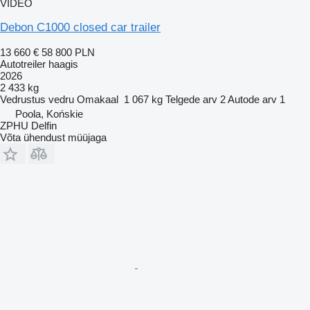
VIDEO
Debon C1000 closed car trailer
13 660 €
58 800 PLN
Autotreiler haagis
2026
2 433 kg
Vedrustus
vedru
Omakaal
1 067 kg
Telgede arv
2
Autode arv
1
Poola, Końskie
ZPHU Delfin
Võta ühendust müüjaga