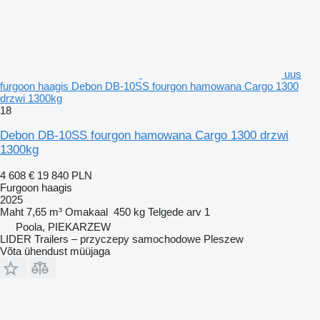
uus
furgoon haagis Debon DB-10SS fourgon hamowana Cargo 1300
drzwi 1300kg
18
Debon DB-10SS fourgon hamowana Cargo 1300 drzwi
1300kg
4 608 €
19 840 PLN
Furgoon haagis
2025
Maht
7,65 m³
Omakaal
450 kg
Telgede arv
1
Poola, PIEKARZEW
LIDER Trailers – przyczepy samochodowe Pleszew
Võta ühendust müüjaga