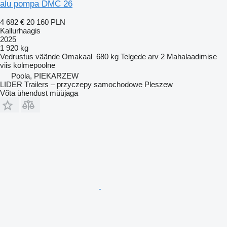
alu pompa DMC 26
4 682 €
20 160 PLN
Kallurhaagis
2025
1 920 kg
Vedrustus
väände
Omakaal
680 kg
Telgede arv
2
Mahalaadimise
viis
kolmepoolne
Poola, PIEKARZEW
LIDER Trailers – przyczepy samochodowe Pleszew
Võta ühendust müüjaga