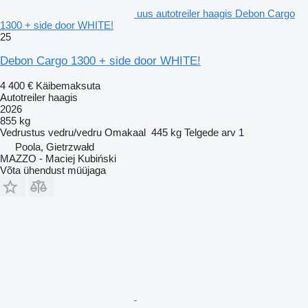
uus autotreiler haagis Debon Cargo
1300 + side door WHITE!
25
Debon Cargo 1300 + side door WHITE!
4 400 €
Käibemaksuta
Autotreiler haagis
2026
855 kg
Vedrustus
vedru/vedru
Omakaal
445 kg
Telgede arv
1
Poola, Gietrzwałd
MAZZO - Maciej Kubiński
Võta ühendust müüjaga