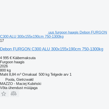
uus furgoon haagis Debon FURGON
C300 ALU 300x155x190cm 750-1300kg
17
Debon FURGON C300 ALU 300x155x190cm 750-1300kg
4 995 €
Käibemaksuta
Furgoon haagis
2026
800 kg
Maht
8,84 m³
Omakaal
500 kg
Telgede arv
1
Poola, Gietrzwałd
MAZZO - Maciej Kubiński
Võta ühendust müüjaga