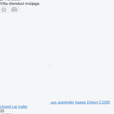
Võta ühendust müüjaga
uus autotreiler haagis Debon C1000
closed car trailer
15