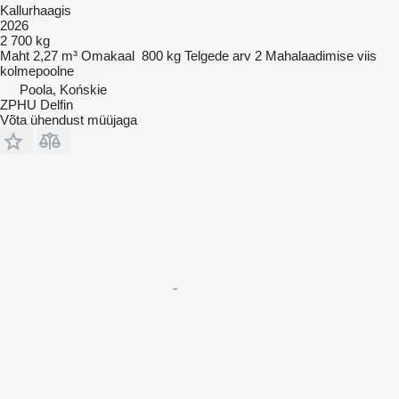
Kallurhaagis
2026
2 700 kg
Maht
2,27 m³
Omakaal
800 kg
Telgede arv
2
Mahalaadimise viis
kolmepoolne
Poola, Końskie
ZPHU Delfin
Võta ühendust müüjaga