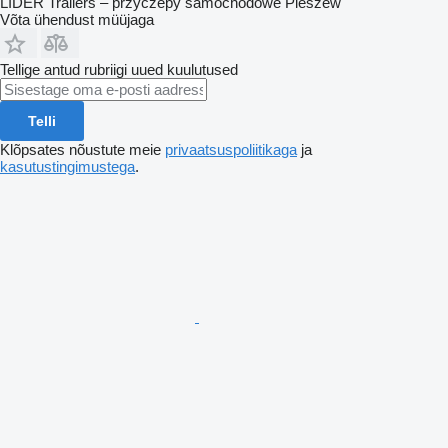
LIDER Trailers – przyczepy samochodowe Pleszew
Võta ühendust müüjaga
Tellige antud rubriigi uued kuulutused
Telli
Klõpsates nõustute meie
privaatsuspoliitikaga
ja
kasutustingimustega
.