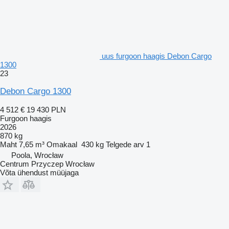
uus furgoon haagis Debon Cargo
1300
23
Debon Cargo 1300
4 512 €
19 430 PLN
Furgoon haagis
2026
870 kg
Maht
7,65 m³
Omakaal
430 kg
Telgede arv
1
Poola, Wrocław
Centrum Przyczep Wrocław
Võta ühendust müüjaga