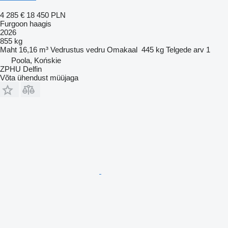
4 285 €
18 450 PLN
Furgoon haagis
2026
855 kg
Maht
16,16 m³
Vedrustus
vedru
Omakaal
445 kg
Telgede arv
1
Poola, Końskie
ZPHU Delfin
Võta ühendust müüjaga