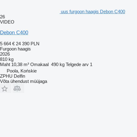
uus furgoon haagis Debon C400
26
VIDEO
Debon C400
5 664 €
24 390 PLN
Furgoon haagis
2026
810 kg
Maht
10,38 m³
Omakaal
490 kg
Telgede arv
1
Poola, Końskie
ZPHU Delfin
Võta ühendust müüjaga