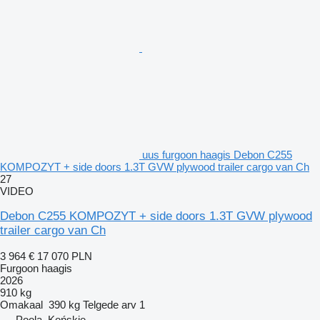
uus furgoon haagis Debon C255
KOMPOZYT + side doors 1.3T GVW plywood trailer cargo van Ch
27
VIDEO
Debon C255 KOMPOZYT + side doors 1.3T GVW plywood
trailer cargo van Ch
3 964 €
17 070 PLN
Furgoon haagis
2026
910 kg
Omakaal
390 kg
Telgede arv
1
Poola, Końskie