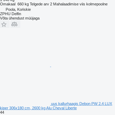
Omakaal
660 kg
Telgede arv
2
Mahalaadimise viis
kolmepoolne
Poola, Końskie
ZPHU Delfin
Võta ühendust müüjaga
uus kallurhaagis Debon PW 2.4 LUX
kiper 306x180 cm, 2600 kg Alu Cheval Liberte
44