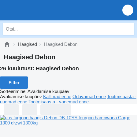
Haagised
Haagised Debon
Haagised Debon
26 kuulutust:
Haagised Debon
Filter
Sorteerimine
:
Avaldamise kuupäev
Avaldamise kuupäev
Kallimad enne
Odavamad enne
Tootmisaasta -
uuemad enne
Tootmisaasta - vanemad enne