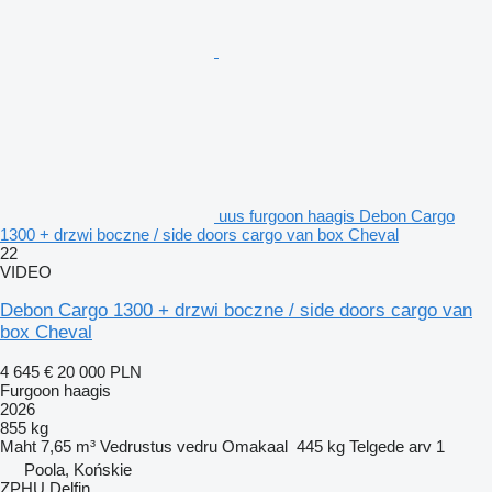
uus furgoon haagis Debon Cargo
1300 + drzwi boczne / side doors cargo van box Cheval
22
VIDEO
Debon Cargo 1300 + drzwi boczne / side doors cargo van
box Cheval
4 645 €
20 000 PLN
Furgoon haagis
2026
855 kg
Maht
7,65 m³
Vedrustus
vedru
Omakaal
445 kg
Telgede arv
1
Poola, Końskie
ZPHU Delfin