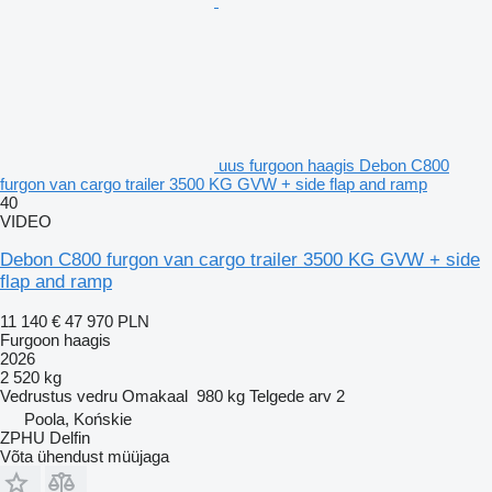
uus furgoon haagis Debon C800
furgon van cargo trailer 3500 KG GVW + side flap and ramp
40
VIDEO
Debon C800 furgon van cargo trailer 3500 KG GVW + side
flap and ramp
11 140 €
47 970 PLN
Furgoon haagis
2026
2 520 kg
Vedrustus
vedru
Omakaal
980 kg
Telgede arv
2
Poola, Końskie
ZPHU Delfin
Võta ühendust müüjaga