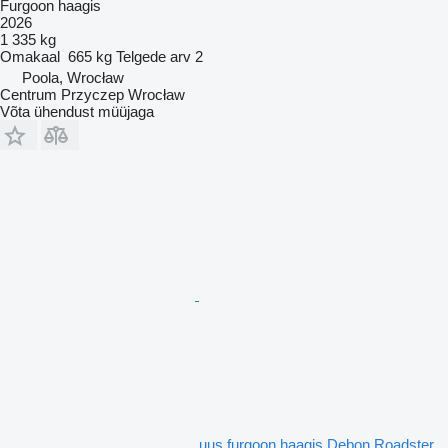
Furgoon haagis
2026
1 335 kg
Omakaal
665 kg
Telgede arv
2
Poola, Wrocław
Centrum Przyczep Wrocław
Võta ühendust müüjaga
uus furgoon haagis Debon Roadster