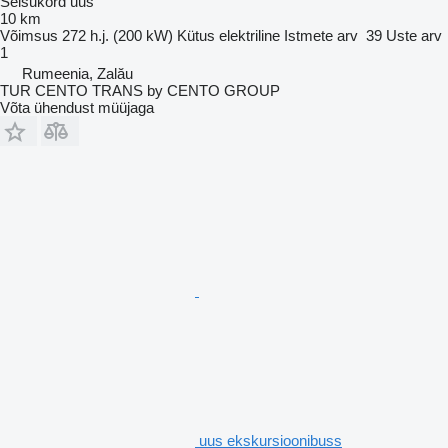
Seisukord
uus
10 km
Võimsus
272 h.j. (200 kW)
Kütus
elektriline
Istmete arv
39
Uste arv
1
Rumeenia, Zalău
TUR CENTO TRANS by CENTO GROUP
Võta ühendust müüjaga
uus ekskursioonibuss