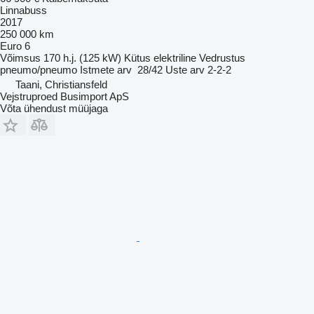
Linnabuss
2017
250 000 km
Euro 6
Võimsus
170 h.j. (125 kW)
Kütus
elektriline
Vedrustus
pneumo/pneumo
Istmete arv
28/42
Uste arv
2-2-2
Taani, Christiansfeld
Vejstruproed Busimport ApS
Võta ühendust müüjaga