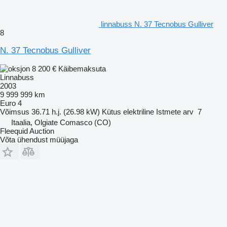
linnabuss N. 37 Tecnobus Gulliver
8
N. 37 Tecnobus Gulliver
8 200 €
Käibemaksuta
Linnabuss
2003
9 999 999 km
Euro 4
Võimsus
36.71 h.j. (26.98 kW)
Kütus
elektriline
Istmete arv
7
Itaalia, Olgiate Comasco (CO)
Fleequid Auction
Võta ühendust müüjaga