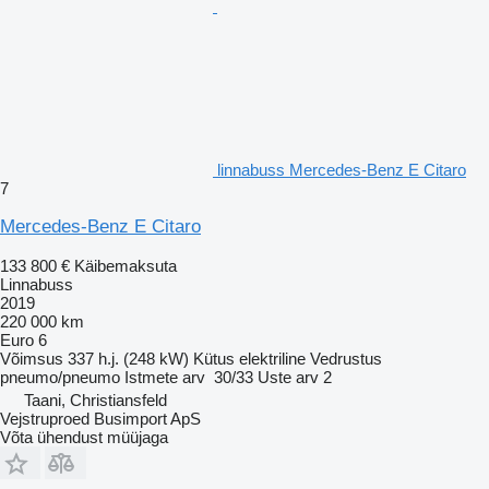
linnabuss Mercedes-Benz E Citaro
7
Mercedes-Benz E Citaro
133 800 €
Käibemaksuta
Linnabuss
2019
220 000 km
Euro 6
Võimsus
337 h.j. (248 kW)
Kütus
elektriline
Vedrustus
pneumo/pneumo
Istmete arv
30/33
Uste arv
2
Taani, Christiansfeld
Vejstruproed Busimport ApS
Võta ühendust müüjaga