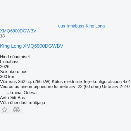
uus linnabuss King Long
XMQ6900DGWBV
18
King Long XMQ6900DGWBV
Hind nõudmisel
Linnabuss
2026
Seisukord
uus
300 km
Võimsus
362 h.j. (266 kW)
Kütus
elektriline
Telje konfiguratsioon
4x2
Vedrustus
pneumo/pneumo
Istmete arv
22 (60 общ)
Uste arv
2-2-0
Ukraina, Odesa
Avto-Siti-Bas
Võta ühendust müüjaga