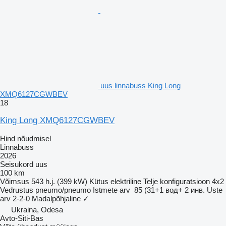
uus linnabuss King Long
XMQ6127CGWBEV
18
King Long XMQ6127CGWBEV
Hind nõudmisel
Linnabuss
2026
Seisukord
uus
100 km
Võimsus
543 h.j. (399 kW)
Kütus
elektriline
Telje konfiguratsioon
4x2
Vedrustus
pneumo/pneumo
Istmete arv
85 (31+1 вод+ 2 инв.
Uste
arv
2-2-0
Madalpõhjaline
✓
Ukraina, Odesa
Avto-Siti-Bas