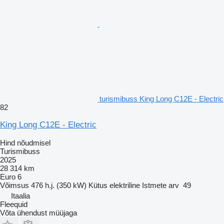
turismibuss King Long C12E - Electric
82
King Long C12E - Electric
Hind nõudmisel
Turismibuss
2025
28 314 km
Euro 6
Võimsus
476 h.j. (350 kW)
Kütus
elektriline
Istmete arv
49
Itaalia
Fleequid
Võta ühendust müüjaga