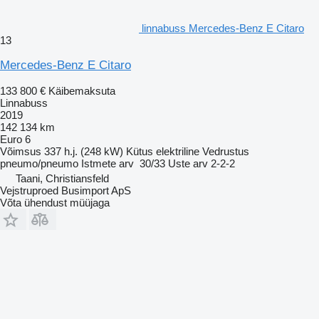
linnabuss Mercedes-Benz E Citaro
13
Mercedes-Benz E Citaro
133 800 €
Käibemaksuta
Linnabuss
2019
142 134 km
Euro 6
Võimsus
337 h.j. (248 kW)
Kütus
elektriline
Vedrustus
pneumo/pneumo
Istmete arv
30/33
Uste arv
2-2-2
Taani, Christiansfeld
Vejstruproed Busimport ApS
Võta ühendust müüjaga