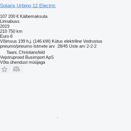
Solaris Urbino 12 Electric
107 200 €
Käibemaksuta
Linnabuss
2019
210 750 km
Euro 6
Võimsus
199 h.j. (146 kW)
Kütus
elektriline
Vedrustus
pneumo/pneumo
Istmete arv
28/45
Uste arv
2-2-2
Taani, Christiansfeld
Vejstruproed Busimport ApS
Võta ühendust müüjaga