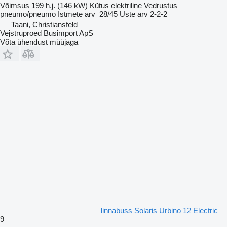
Võimsus
199 h.j. (146 kW)
Kütus
elektriline
Vedrustus
pneumo/pneumo
Istmete arv
28/45
Uste arv
2-2-2
Taani, Christiansfeld
Vejstruproed Busimport ApS
Võta ühendust müüjaga
linnabuss Solaris Urbino 12 Electric
9