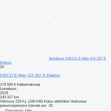
linnabuss IVECO E-Way GX 337 E
Elektro
24
IVECO E-Way GX 337 E Elektro
174 500 €
Käibemaksuta
Linnabuss
2019
243 317 km
Võimsus
218 h.j. (160 kW)
Kütus
elektriline
Vedrustus
pneumo/pneumo
Istmete arv
33
Saksamaa, Ulm