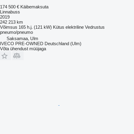
174 500 €
Käibemaksuta
Linnabuss
2019
242 213 km
Võimsus
165 h.j. (121 kW)
Kütus
elektriline
Vedrustus
pneumo/pneumo
Saksamaa, Ulm
IVECO PRE-OWNED Deutschland (Ulm)
Võta ühendust müüjaga