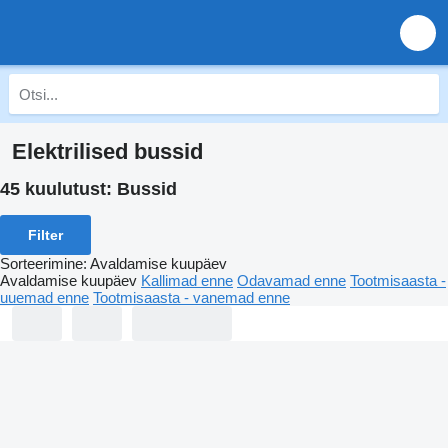
Elektrilised bussid
45 kuulutust:
Bussid
Filter
Sorteerimine
:
Avaldamise kuupäev
Avaldamise kuupäev
Kallimad enne
Odavamad enne
Tootmisaasta -
uuemad enne
Tootmisaasta - vanemad enne