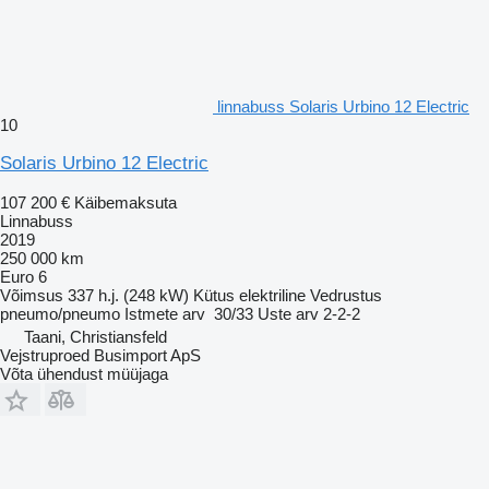
linnabuss Solaris Urbino 12 Electric
10
Solaris Urbino 12 Electric
107 200 €
Käibemaksuta
Linnabuss
2019
250 000 km
Euro 6
Võimsus
337 h.j. (248 kW)
Kütus
elektriline
Vedrustus
pneumo/pneumo
Istmete arv
30/33
Uste arv
2-2-2
Taani, Christiansfeld
Vejstruproed Busimport ApS
Võta ühendust müüjaga