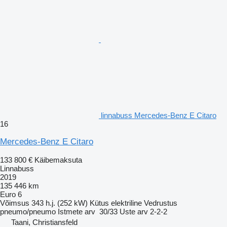
linnabuss Mercedes-Benz E Citaro
16
Mercedes-Benz E Citaro
133 800 €
Käibemaksuta
Linnabuss
2019
135 446 km
Euro 6
Võimsus
343 h.j. (252 kW)
Kütus
elektriline
Vedrustus
pneumo/pneumo
Istmete arv
30/33
Uste arv
2-2-2
Taani, Christiansfeld