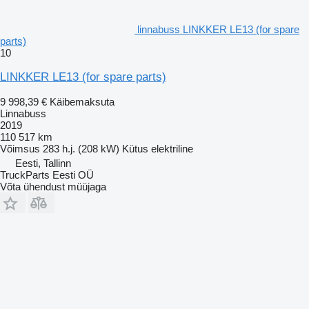
linnabuss LINKKER LE13 (for spare
parts)
10
LINKKER LE13 (for spare parts)
9 998,39 €
Käibemaksuta
Linnabuss
2019
110 517 km
Võimsus
283 h.j. (208 kW)
Kütus
elektriline
Eesti, Tallinn
TruckParts Eesti OÜ
Võta ühendust müüjaga