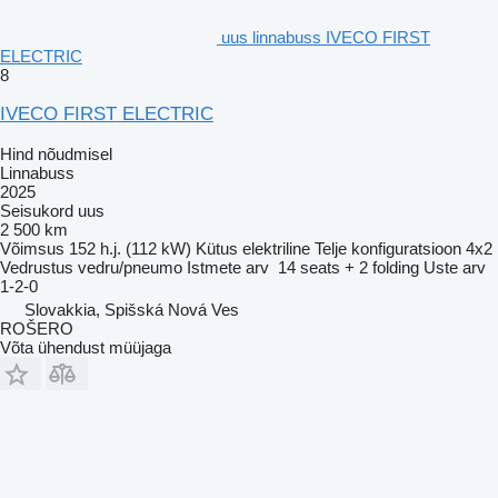
uus linnabuss IVECO FIRST
ELECTRIC
8
IVECO FIRST ELECTRIC
Hind nõudmisel
Linnabuss
2025
Seisukord
uus
2 500 km
Võimsus
152 h.j. (112 kW)
Kütus
elektriline
Telje konfiguratsioon
4x2
Vedrustus
vedru/pneumo
Istmete arv
14 seats + 2 folding
Uste arv
1-2-0
Slovakkia, Spišská Nová Ves
ROŠERO
Võta ühendust müüjaga