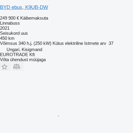
BYD ebus, K9UB-DW
249 900 €
Käibemaksuta
Linnabuss
2021
Seisukord
uus
450 km
Võimsus
340 h.j. (250 kW)
Kütus
elektriline
Istmete arv
37
Ungari, Kisigmand
EUROTRADE Kft
Võta ühendust müüjaga