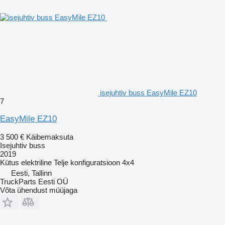
isejuhtiv buss EasyMile EZ10
7
EasyMile EZ10
3 500 €
Käibemaksuta
Isejuhtiv buss
2019
Kütus
elektriline
Telje konfiguratsioon
4x4
Eesti, Tallinn
TruckParts Eesti OÜ
Võta ühendust müüjaga