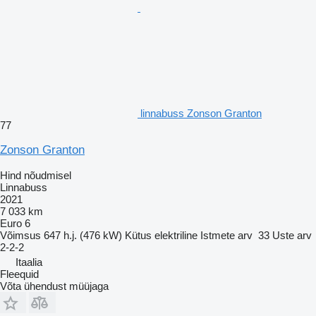
linnabuss Zonson Granton
77
Zonson Granton
Hind nõudmisel
Linnabuss
2021
7 033 km
Euro 6
Võimsus
647 h.j. (476 kW)
Kütus
elektriline
Istmete arv
33
Uste arv
2-2-2
Itaalia
Fleequid
Võta ühendust müüjaga