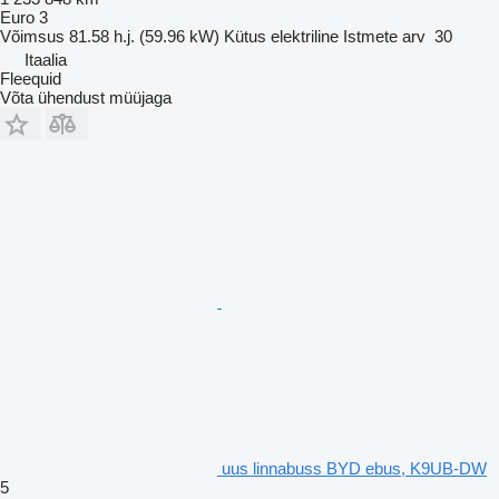
Euro 3
Võimsus
81.58 h.j. (59.96 kW)
Kütus
elektriline
Istmete arv
30
Itaalia
Fleequid
Võta ühendust müüjaga
uus linnabuss BYD ebus, K9UB-DW
5