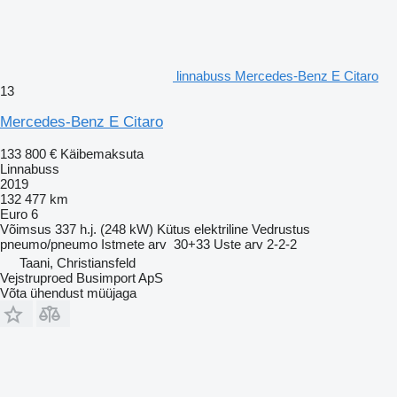
linnabuss Mercedes-Benz E Citaro
13
Mercedes-Benz E Citaro
133 800 €
Käibemaksuta
Linnabuss
2019
132 477 km
Euro 6
Võimsus
337 h.j. (248 kW)
Kütus
elektriline
Vedrustus
pneumo/pneumo
Istmete arv
30+33
Uste arv
2-2-2
Taani, Christiansfeld
Vejstruproed Busimport ApS
Võta ühendust müüjaga