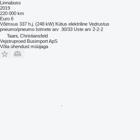
Linnabuss
2019
220 000 km
Euro 6
Võimsus
337 h.j. (248 kW)
Kütus
elektriline
Vedrustus
pneumo/pneumo
Istmete arv
30/33
Uste arv
2-2-2
Taani, Christiansfeld
Vejstruproed Busimport ApS
Võta ühendust müüjaga