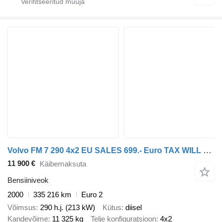
Volvo FM 7 290 4x2 EU SALES 699.- Euro TAX WILL BE ADDED / TANK TOTAL
11 900 €
Käibemaksuta
Bensiiniveok
2000
335 216 km
Euro 2
Võimsus
290 h.j. (213 kW)
Kütus
diisel
Kandevõime
11 325 kg
Telje konfiguratsioon
4x2