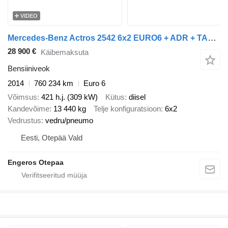
VIDEO
Mercedes-Benz Actros 2542 6x2 EURO6 + ADR + TANK 18.5m3
28 900 €
Käibemaksuta
Bensiiniveok
2014
760 234 km
Euro 6
Võimsus
421 h.j. (309 kW)
Kütus
diisel
Kandevõime
13 440 kg
Telje konfiguratsioon
6x2
Vedrustus
vedru/pneumo
Eesti, Otepää Vald
Engeros Otepaa