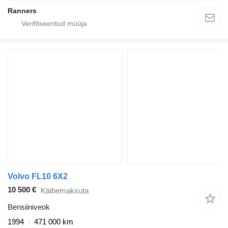
Ranners
Volvo FL10 6X2
10 500 €
Käibemaksuta
Bensiiniveok
1994
471 000 km