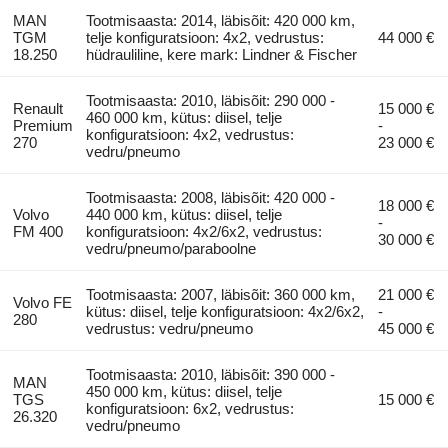
MAN
Tootmisaasta: 2014, läbisõit: 420 000 km,
TGM
telje konfiguratsioon: 4x2, vedrustus:
44 000 €
18.250
hüdrauliline, kere mark: Lindner & Fischer
Tootmisaasta: 2010, läbisõit: 290 000 -
Renault
15 000 €
460 000 km, kütus: diisel, telje
Premium
-
konfiguratsioon: 4x2, vedrustus:
270
23 000 €
vedru/pneumo
Tootmisaasta: 2008, läbisõit: 420 000 -
18 000 €
Volvo
440 000 km, kütus: diisel, telje
-
FM 400
konfiguratsioon: 4x2/6x2, vedrustus:
30 000 €
vedru/pneumo/paraboolne
Tootmisaasta: 2007, läbisõit: 360 000 km,
21 000 €
Volvo FE
kütus: diisel, telje konfiguratsioon: 4x2/6x2,
-
280
vedrustus: vedru/pneumo
45 000 €
Tootmisaasta: 2010, läbisõit: 390 000 -
MAN
450 000 km, kütus: diisel, telje
TGS
15 000 €
konfiguratsioon: 6x2, vedrustus:
26.320
vedru/pneumo