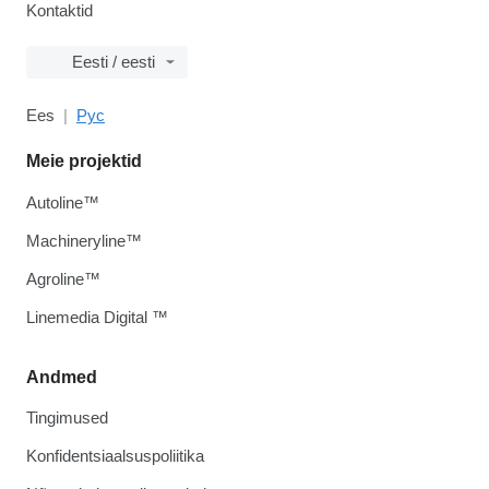
Kontaktid
Eesti / eesti
Ees
Рус
Meie projektid
Autoline™
Machineryline™
Agroline™
Linemedia Digital ™
Andmed
Tingimused
Konfidentsiaalsuspoliitika