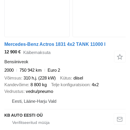
Mercedes-Benz Actros 1831 4x2 TANK 11000 l
12 900 €
Käibemaksuta
Bensiiniveok
2000
750 942 km
Euro 2
Võimsus
310 h.j. (228 kW)
Kütus
diisel
Kandevõime
8 800 kg
Telje konfiguratsioon
4x2
Vedrustus
vedru/pneumo
Eesti, Lääne-Harju Vald
KB AUTO EESTI OÜ