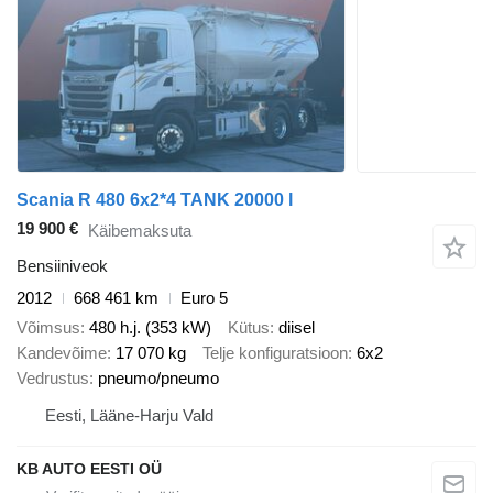
Scania R 480 6x2*4 TANK 20000 l
19 900 €
Käibemaksuta
Bensiiniveok
2012
668 461 km
Euro 5
Võimsus
480 h.j. (353 kW)
Kütus
diisel
Kandevõime
17 070 kg
Telje konfiguratsioon
6x2
Vedrustus
pneumo/pneumo
Eesti, Lääne-Harju Vald
KB AUTO EESTI OÜ