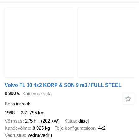
Volvo FL 10 4x2 KORP & SON 9 m3 / FULL STEEL
8 900 €
Käibemaksuta
Bensiiniveok
1988
281 795 km
Võimsus
275 h.j. (202 kW)
Kütus
diisel
Kandevõime
8 925 kg
Telje konfiguratsioon
4x2
Vedrustus
vedru/vedru