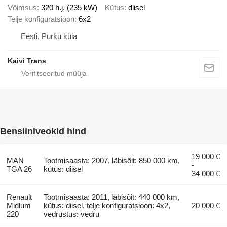
Võimsus
320 h.j. (235 kW)
Kütus
diisel
Telje konfiguratsioon
6x2
Eesti, Purku küla
Kaivi Trans
Bensiiniveokid hind
19 000 €
MAN
Tootmisaasta: 2007, läbisõit: 850 000 km,
-
TGA 26
kütus: diisel
34 000 €
Renault
Tootmisaasta: 2011, läbisõit: 440 000 km,
Midlum
kütus: diisel, telje konfiguratsioon: 4x2,
20 000 €
220
vedrustus: vedru