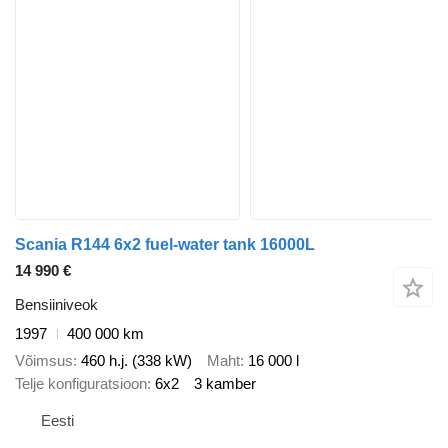
Scania R144 6x2 fuel-water tank 16000L
14 990 €
Bensiiniveok
1997
400 000 km
Võimsus
460 h.j. (338 kW)
Maht
16 000 l
Telje konfiguratsioon
6x2
3 kamber
Eesti