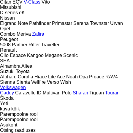
Citan
EQV
V-Class
Vito
Mitsubishi
D-series
eK
Nissan
Elgrand
Note
Pathfinder
Primastar
Serena
Townstar
Urvan
Opel
Combo
Meriva
Zafira
Peugeot
5008
Partner
Rifter
Traveller
Renault
Clio
Espace
Kangoo
Megane
Scenic
SEAT
Alhambra
Altea
Suzuki
Toyota
Alphard
Corolla
Hiace
Lite Ace
Noah
Opa
Proace
RAV4
Sienna
Sienta
Vellfire
Verso
Wish
Volkswagen
Caddy
Caravelle
ID
Multivan
Polo
Sharan
Tiguan
Touran
Škoda
Yeti
kuva kõik
Parempoolne rool
Parempoolne rool
Asukoht
Otsing raadiuses