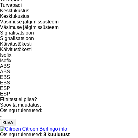
Turvapadi
Kesklukustus
Kesklukustus
Väsimuse jälgimissüsteem
Väsimuse jälgimissüsteem
Signalisatsioon
Signalisatsioon
Käivitustõkesti
Käivitustõkesti
Isofix
Isofix
ABS
ABS
EBS
EBS
ESP
ESP
Filtritest ei piisa?
Soovita muudatust
Otsingu tulemused:
-
kuva
Citroen Berlingo info
Otsingu tulemused:
8 kuulutust