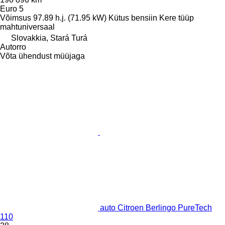
Euro 5
Võimsus
97.89 h.j. (71.95 kW)
Kütus
bensiin
Kere tüüp
mahtuniversaal
Slovakkia, Stará Turá
Autorro
Võta ühendust müüjaga
auto Citroen Berlingo PureTech
110