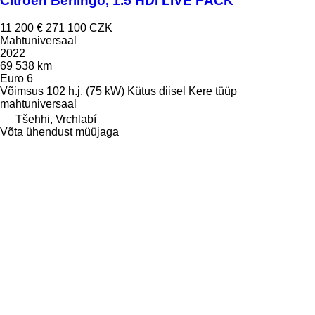
Citroen Berlingo, 1.5 HDI LIVE PACK
11 200 €
271 100 CZK
Mahtuniversaal
2022
69 538 km
Euro 6
Võimsus
102 h.j. (75 kW)
Kütus
diisel
Kere tüüp
mahtuniversaal
Tšehhi, Vrchlabí
Võta ühendust müüjaga