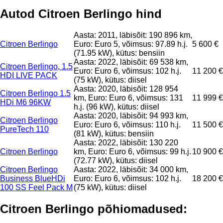
Autod Citroen Berlingo hind
Aasta: 2011, läbisõit: 190 896 km,
Citroen Berlingo
Euro: Euro 5, võimsus: 97.89 h.j.
5 600 €
(71.95 kW), kütus: bensiin
Aasta: 2022, läbisõit: 69 538 km,
Citroen Berlingo, 1.5
Euro: Euro 6, võimsus: 102 h.j.
11 200 €
HDI LIVE PACK
(75 kW), kütus: diisel
Aasta: 2020, läbisõit: 128 954
Citroen Berlingo 1.5
km, Euro: Euro 6, võimsus: 131
11 999 €
HDi M6 96KW
h.j. (96 kW), kütus: diisel
Aasta: 2020, läbisõit: 94 993 km,
Citroen Berlingo
Euro: Euro 6, võimsus: 110 h.j.
11 500 €
PureTech 110
(81 kW), kütus: bensiin
Aasta: 2022, läbisõit: 130 220
Citroen Berlingo
km, Euro: Euro 6, võimsus: 99 h.j.
10 900 €
(72.77 kW), kütus: diisel
Citroen Berlingo
Aasta: 2022, läbisõit: 34 000 km,
Business BlueHDi
Euro: Euro 6, võimsus: 102 h.j.
18 200 €
100 SS Feel Pack M
(75 kW), kütus: diisel
Citroen Berlingo põhiomadused: