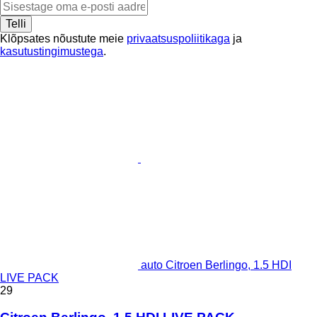
Telli
Klõpsates nõustute meie
privaatsuspoliitikaga
ja
kasutustingimustega
.
auto Citroen Berlingo, 1.5 HDI
LIVE PACK
29