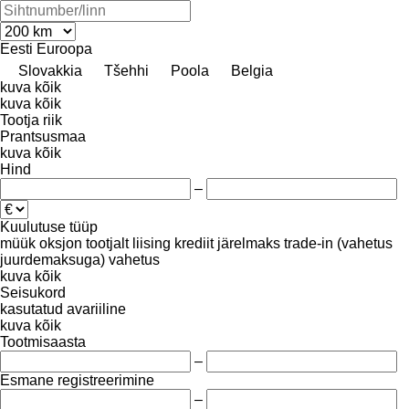
Eesti
Euroopa
Slovakkia
Tšehhi
Poola
Belgia
kuva kõik
kuva kõik
Tootja riik
Prantsusmaa
kuva kõik
Hind
–
Kuulutuse tüüp
müük
oksjon
tootjalt
liising
krediit
järelmaks
trade-in (vahetus
juurdemaksuga)
vahetus
kuva kõik
Seisukord
kasutatud
avariiline
kuva kõik
Tootmisaasta
–
Esmane registreerimine
–