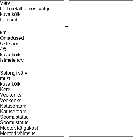
Värv
hall
metallik
must
valge
kuva kõik
Läbisõit
–
km
Omadused
Uste arv
4/5
kuva kõik
Istmete arv
–
Salongi värv
must
kuva kõik
Kere
Veokonks
Veokonks
Katuseraam
Katuseraam
Soomustatud
Soomustatud
Mootor, käigukast
Mootori võimsus