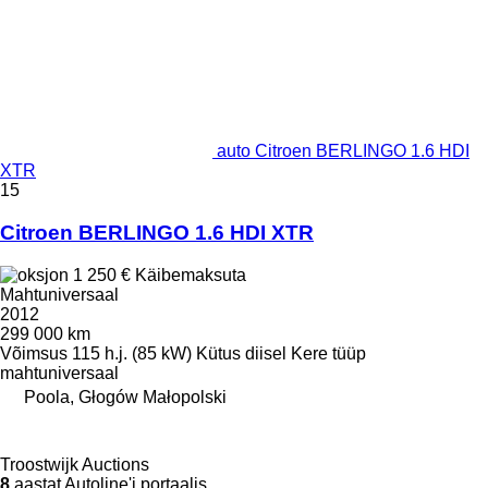
auto Citroen BERLINGO 1.6 HDI
XTR
15
Citroen BERLINGO 1.6 HDI XTR
1 250 €
Käibemaksuta
Mahtuniversaal
2012
299 000 km
Võimsus
115 h.j. (85 kW)
Kütus
diisel
Kere tüüp
mahtuniversaal
Poola, Głogów Małopolski
Troostwijk Auctions
8
aastat Autoline'i portaalis