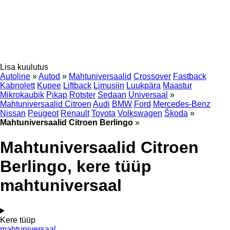
Lisa kuulutus
Autoline
»
Autod
»
Mahtuniversaalid
Crossover
Fastback
Kabriolett
Kupee
Liftback
Limusiin
Luukpära
Maastur
Mikrokaubik
Pikap
Rotster
Sedaan
Universaal
»
Mahtuniversaalid Citroen
Audi
BMW
Ford
Mercedes-Benz
Nissan
Peugeot
Renault
Toyota
Volkswagen
Škoda
»
Mahtuniversaalid Citroen Berlingo
»
Mahtuniversaalid Citroen
Berlingo, kere tüüp
mahtuniversaal
Kere tüüp
mahtuniversaal