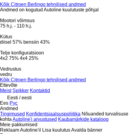
Kõik Citroen Berlingo tehnilised andmed
Andmed on kogutud Autoline kuulutuste põhjal
Mootori võimsus
75 h.j.
-
110 h.j.
Kütus
diisel
57%
bensiin
43%
Telje konfiguratsioon
4x2
75%
4x4
25%
Vedrustus
vedru
Kõik Citroen Berlingo tehnilised andmed
Ettevõte
Meist
Spikker
Kontaktid
Eesti / eesti
Ees
Рус
Andmed
Tingimused
Konfidentsiaalsuspoliitika
Nõuanded turvalisuse
kohta
Autoline'i arvustused
Kaubamärkide kataloog
Meie pakkumised
Reklaam Autoline'il
Lisa kuulutus
Avalda bänner