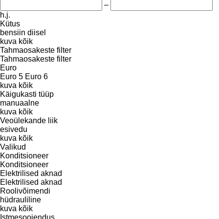
–
h.j.
Kütus
bensiin
diisel
kuva kõik
Tahmaosakeste filter
Tahmaosakeste filter
Euro
Euro 5
Euro 6
kuva kõik
Käigukasti tüüp
manuaalne
kuva kõik
Veoülekande liik
esivedu
kuva kõik
Valikud
Konditsioneer
Konditsioneer
Elektrilised aknad
Elektrilised aknad
Roolivõimendi
hüdrauliline
kuva kõik
Istmesoojendus