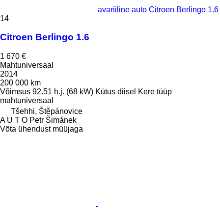
avariiline auto Citroen Berlingo 1.6
14
Citroen Berlingo 1.6
1 670 €
Mahtuniversaal
2014
200 000 km
Võimsus
92.51 h.j. (68 kW)
Kütus
diisel
Kere tüüp
mahtuniversaal
Tšehhi, Štěpánovice
A U T O Petr Šimánek
Võta ühendust müüjaga