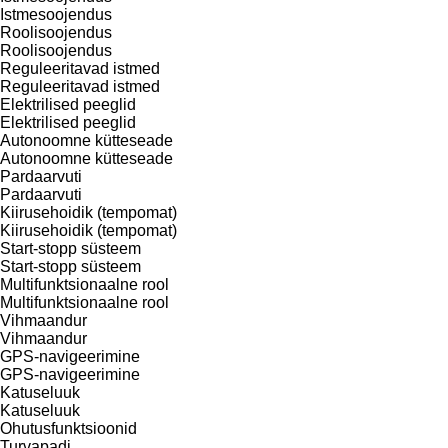
Istmesoojendus
Roolisoojendus
Roolisoojendus
Reguleeritavad istmed
Reguleeritavad istmed
Elektrilised peeglid
Elektrilised peeglid
Autonoomne kütteseade
Autonoomne kütteseade
Pardaarvuti
Pardaarvuti
Kiirusehoidik (tempomat)
Kiirusehoidik (tempomat)
Start-stopp süsteem
Start-stopp süsteem
Multifunktsionaalne rool
Multifunktsionaalne rool
Vihmaandur
Vihmaandur
GPS-navigeerimine
GPS-navigeerimine
Katuseluuk
Katuseluuk
Ohutusfunktsioonid
Turvapadi