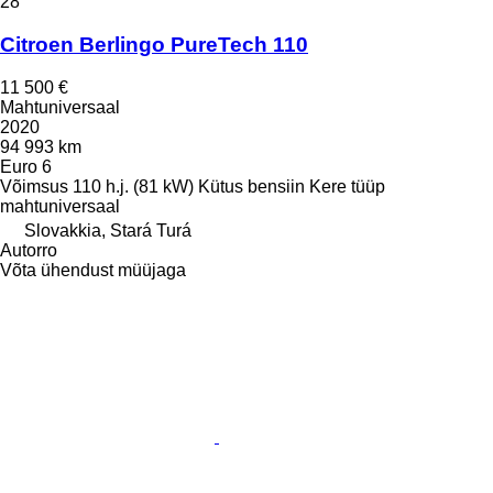
28
Citroen Berlingo PureTech 110
11 500 €
Mahtuniversaal
2020
94 993 km
Euro 6
Võimsus
110 h.j. (81 kW)
Kütus
bensiin
Kere tüüp
mahtuniversaal
Slovakkia, Stará Turá
Autorro
Võta ühendust müüjaga