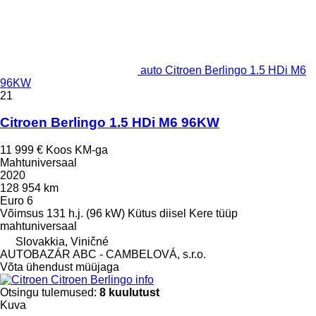
auto Citroen Berlingo 1.5 HDi M6
96KW
21
Citroen Berlingo 1.5 HDi M6 96KW
11 999 €
Koos KM-ga
Mahtuniversaal
2020
128 954 km
Euro 6
Võimsus
131 h.j. (96 kW)
Kütus
diisel
Kere tüüp
mahtuniversaal
Slovakkia, Viničné
AUTOBAZÁR ABC - CAMBELOVÁ, s.r.o.
Võta ühendust müüjaga
Citroen Berlingo info
Otsingu tulemused:
8 kuulutust
Kuva