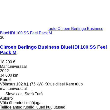
auto Citroen Berlingo Business
BlueHDi 100 SS Feel Pack M
36
Citroen Berlingo Business BlueHDi 100 SS Feel
Pack M
18 200 €
Mahtuniversaal
2022
34 000 km
Euro 6
Võimsus
102 h.j. (75 kW)
Kütus
diisel
Kere tüüp
mahtuniversaal
Slovakkia, Stará Turá
Autorro
Võta ühendust müüjaga
Tellige antud rubriigi uued kuulutused